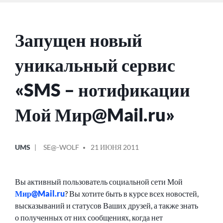
Запущен новый
уникальный сервис
«SMS – нотификации
Мой Мир@Mail.ru»
ОПУБЛИКОВАНО
СООБЩЕНИЕ
UMS
SE@-WOLF
21 ИЮНЯ 2011
В
ОТ
Вы активный пользователь социальной сети Мой
Мир@Mail.ru
? Вы хотите быть в курсе всех новостей,
высказываний и статусов Ваших друзей, а также знать
о полученных от них сообщениях, когда нет