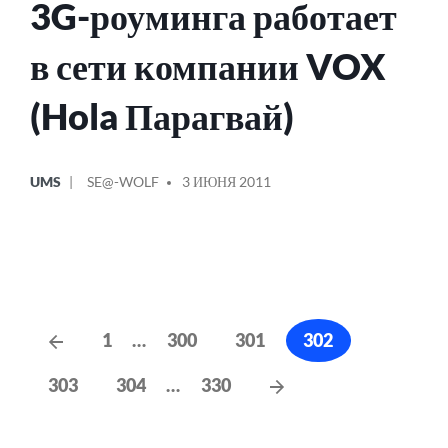
3G-роуминга работает
в сети компании VOX
(Hola Парагвай)
ОПУБЛИКОВАНО
СООБЩЕНИЕ
UMS
SE@-WOLF
3 ИЮНЯ 2011
В
ОТ
Навигация
Предыдущие
1
…
300
301
302
сообщения
по
Следующие
303
304
…
330
записям
сообщения