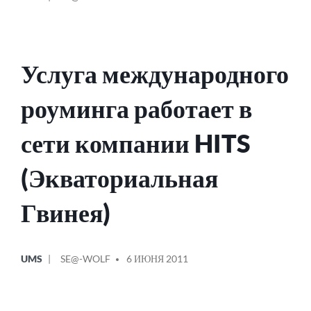
В
ОТ
Услуга международного
роуминга работает в
сети компании HITS
(Экваториальная
Гвинея)
ОПУБЛИКОВАНО
СООБЩЕНИЕ
UMS
SE@-WOLF
6 ИЮНЯ 2011
В
ОТ