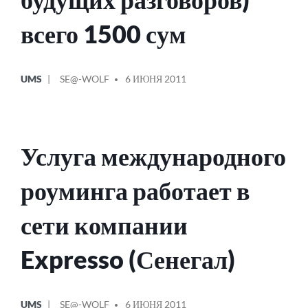
всего 1500 сум
ОПУБЛИКОВАНО
СООБЩЕНИЕ
UMS
SE@-WOLF
6 ИЮНЯ 2011
В
ОТ
Услуга международного
роуминга работает в
сети компании
Expresso (Сенегал)
ОПУБЛИКОВАНО
СООБЩЕНИЕ
UMS
SE@-WOLF
6 ИЮНЯ 2011