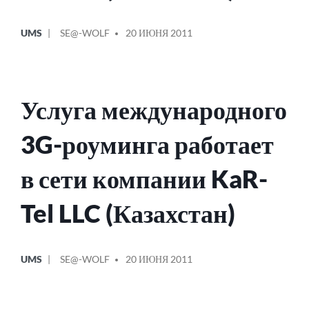
ОПУБЛИКОВАНО
СООБЩЕНИЕ
UMS
SE@-WOLF
20 ИЮНЯ 2011
В
ОТ
Услуга международного
3G-роуминга работает
в сети компании KaR-
Tel LLC (Казахстан)
ОПУБЛИКОВАНО
СООБЩЕНИЕ
UMS
SE@-WOLF
20 ИЮНЯ 2011
В
ОТ