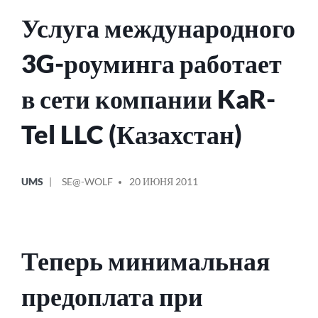
Услуга международного
3G-роуминга работает
в сети компании KaR-
Tel LLC (Казахстан)
ОПУБЛИКОВАНО
СООБЩЕНИЕ
UMS
SE@-WOLF
20 ИЮНЯ 2011
В
ОТ
Теперь минимальная
предоплата при