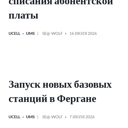
списания абонентской
платы
ОПУБЛИКОВАНО
СООБЩЕНИЕ
UCELL
UMS
SE@-WOLF
16 ИЮЛЯ 2026
В
ОТ
Запуск новых базовых
станций в Фергане
ОПУБЛИКОВАНО
СООБЩЕНИЕ
UCELL
UMS
SE@-WOLF
7 ИЮЛЯ 2026
В
ОТ