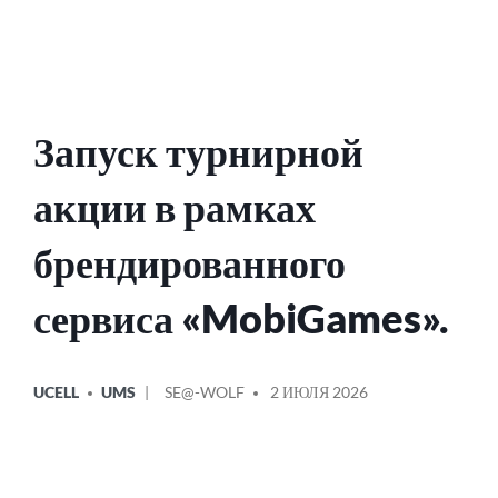
Запуск турнирной
акции в рамках
брендированного
сервиса «MobiGames».
ОПУБЛИКОВАНО
СООБЩЕНИЕ
UCELL
UMS
SE@-WOLF
2 ИЮЛЯ 2026
В
ОТ