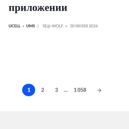
приложении
ОПУБЛИКОВАНО
СООБЩЕНИЕ
UCELL
UMS
SE@-WOLF
30 ИЮНЯ 2026
В
ОТ
Навигация
Следующи
1
2
3
…
1 058
по
сообщения
записям