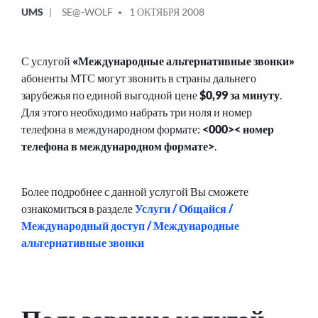
ОПУБЛИКОВАНО
СООБЩЕНИЕ
UMS
SE@-WOLF
1 ОКТЯБРЯ 2008
В
ОТ
С услугой
«Международные альтернативные звонки»
абоненты МТС могут звонить в страны дальнего
зарубежья по единой выгодной цене
$0,99 за минуту
.
Для этого необходимо набрать три ноля и номер
телефона в международном формате:
<000>< номер
телефона в международном формате>
.
Более подробнее с данной услугой Вы сможете
ознакомиться в разделе
Услуги / Общайся /
Международный доступ / Международные
альтернативные звонки