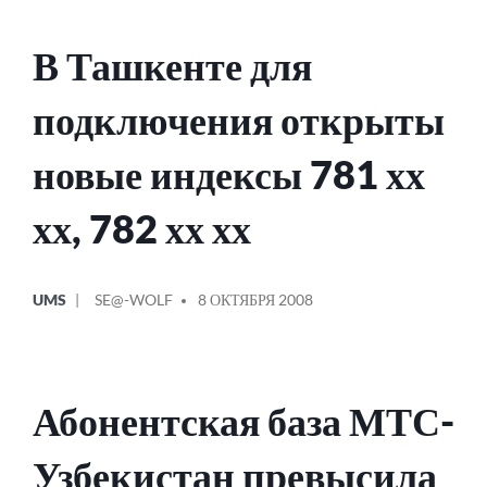
В Ташкенте для
подключения открыты
новые индексы 781 хх
хх, 782 хх хх
ОПУБЛИКОВАНО
СООБЩЕНИЕ
UMS
SE@-WOLF
8 ОКТЯБРЯ 2008
В
ОТ
Абонентская база МТС-
Узбекистан превысила