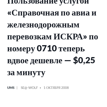
Пользование услугой
«Справочная по авиа и
железнодорожным
перевозкам ИСКРА» по
номеру 0710 теперь
вдвое дешевле — $0,25
за минуту
ОПУБЛИКОВАНО
СООБЩЕНИЕ
UMS
SE@-WOLF
1 ОКТЯБРЯ 2008
В
ОТ