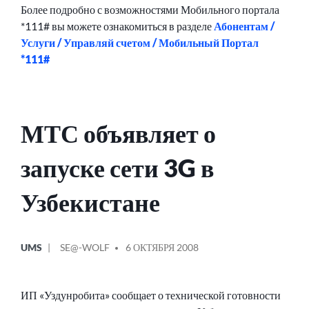
Более подробно с возможностями Мобильного портала
*111# вы можете ознакомиться в разделе
Абонентам /
Услуги / Управляй счетом / Мобильный Портал
*111#
МТС объявляет о
запуске сети 3G в
Узбекистане
ОПУБЛИКОВАНО
СООБЩЕНИЕ
UMS
SE@-WOLF
6 ОКТЯБРЯ 2008
В
ОТ
ИП «Уздунробита» сообщает о технической готовности