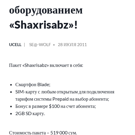
оборудованием
«Shaxrisabz»!
ОПУБЛИКОВАНО
СООБЩЕНИЕ
UCELL
SE@-WOLF
28 ИЮЛЯ 2011
В
ОТ
Пакет «Shaxrisabz» включает в себя:
Смартфон Blade;
SIM-карту с любым открытым для подключения
тарифом системы Prepaid на выбор абонента;
Бонус в размере $100 на счет абонента;
2GB SD карту.
Стоимость пакета – 519 000 сум.