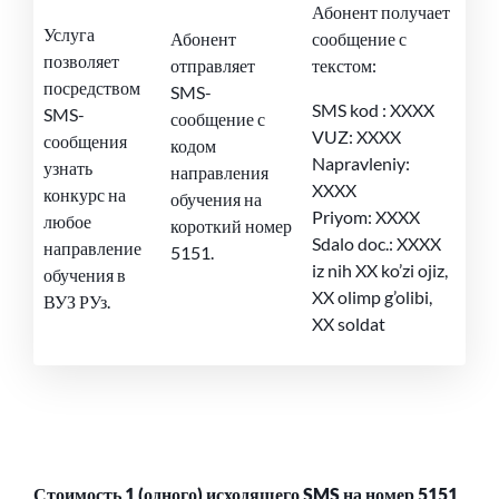
Абонент получает
Услуга
Абонент
сообщение с
позволяет
отправляет
текстом:
посредством
SMS-
SMS kod : XXXX
SMS-
сообщение с
VUZ: XXXX
сообщения
кодом
Napravleniy:
узнать
направления
XXXX
конкурс на
обучения на
Priyom: XXXX
любое
короткий номер
Sdalo doc.: XXXX
направление
5151.
iz nih XX ko’zi ojiz,
обучения в
XX olimp g’olibi,
ВУЗ РУз.
XX soldat
Стоимость 1 (одного) исходящего SMS на номер 5151