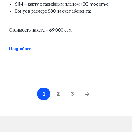
SIM – карту с тарифным планом «3G modem»;
Бонус в размере $80 на счет абонента;
Стоимость пакета – 69 000 сум.
Подробнее.
Навигация
Следующие
1
2
3
по
сообщения
записям