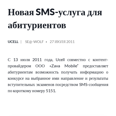
Новая SMS-услуга для
абитуриентов
ОПУБЛИКОВАНО
СООБЩЕНИЕ
UCELL
SE@-WOLF
27 ИЮЛЯ 2011
В
ОТ
С 13 июля 2011 года, Ucell совместно с контент-
провайдером ООО «Zava Mobile” предоставляет
абитуриентам возможность получать информацию о
конкурсе на выбранное ими направление и результаты
вступительных экзаменов посредством SMS-сообщения
по короткому номеру 5151.