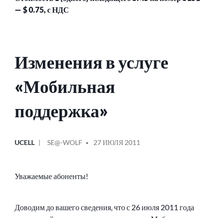
— $ 0.75, с НДС
Изменения в услуге
«Мобильная
поддержка»
ОПУБЛИКОВАНО
СООБЩЕНИЕ
UCELL
SE@-WOLF
27 ИЮЛЯ 2011
В
ОТ
Уважаемые абоненты!
Доводим до вашего сведения, что с 26 июля 2011 года