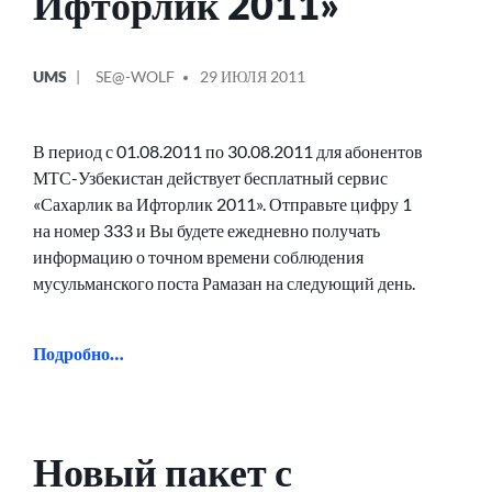
Ифторлик 2011»
ОПУБЛИКОВАНО
СООБЩЕНИЕ
UMS
SE@-WOLF
29 ИЮЛЯ 2011
В
ОТ
В период с 01.08.2011 по 30.08.2011 для абонентов
МТС-Узбекистан действует бесплатный сервис
«Сахарлик ва Ифторлик 2011». Отправьте цифру 1
на номер 333 и Вы будете ежедневно получать
информацию о точном времени соблюдения
мусульманского поста Рамазан на следующий день.
Подробно…
Новый пакет с