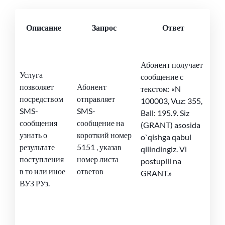
Описание
Запрос
Ответ
Абонент получает
Услуга
сообщение с
позволяет
Абонент
текстом: «N
посредством
отправляет
100003, Vuz: 355,
SMS-
SMS-
Ball: 195.9. Siz
сообщения
сообщение на
(GRANT) asosida
узнать о
короткий номер
o`qishga qabul
результате
5151 , указав
qilindingiz. Vi
поступления
номер листа
postupili na
в то или иное
ответов
GRANT.»
ВУЗ РУз.