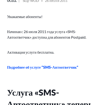
UCELL
SE@-WOLF
26 ИЮЛЯ 2011
В
ОТ
Уважаемые абоненты!
Начиная с 26 июля 2011 года услуга «SMS-
Автоответчик» доступна для абонентов Postpaid.
Активация услуги бесплатна.
Подробнее об услуге “SMS-Автоответчик”
Услуга «SMS-
Автоответчик» теперь