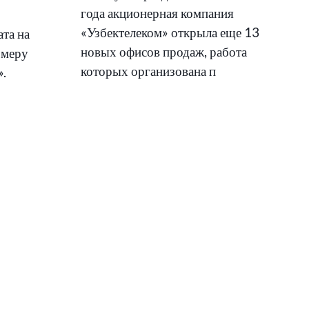
года акционерная компания
«Узбектелеком» открыла еще 13
ата на
новых офисов продаж, работа
омеру
которых организована п
».