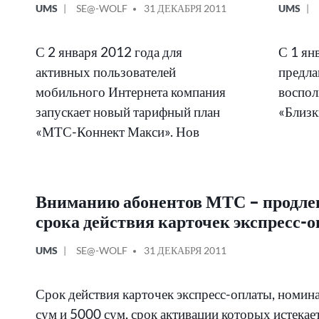
ОПУБЛИКОВАНО
СООБЩЕНИЕ
ОПУБЛИ
UMS
SE@-WOLF
31 ДЕКАБРЯ 2011
UMS
В
ОТ
В
С 2 января 2012 года для
С 1 ян
активных пользователей
предла
мобильного Интернета компания
воспол
запускает новый тарифный план
«Близк
«МТС-Коннект Макси». Нов
Вниманию абонентов МТС – продле
срока действия карточек экспресс-о
ОПУБЛИКОВАНО
СООБЩЕНИЕ
UMS
SE@-WOLF
31 ДЕКАБРЯ 2011
В
ОТ
Срок действия карточек экспресс-оплаты, номи
сум и 5000 сум, срок активации которых истекае