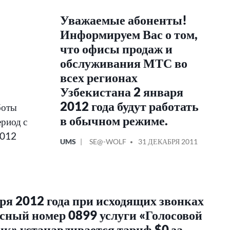
Уважаемые абоненты!
Информируем Вас о том,
что офисы продаж и
обслуживания МТС во
всех регионах
Узбекистана 2 января
2012 года будут работать
боты
в обычном режиме.
ериод с
2012
ОПУБЛИКОВАНО
СООБЩЕНИЕ
UMS
SE@-WOLF
31 ДЕКАБРЯ 2011
В
ОТ
ря 2012 года при исходящих звонках
исный номер 0899 услуги «Голосовой
к» устанавливается тариф $0 за