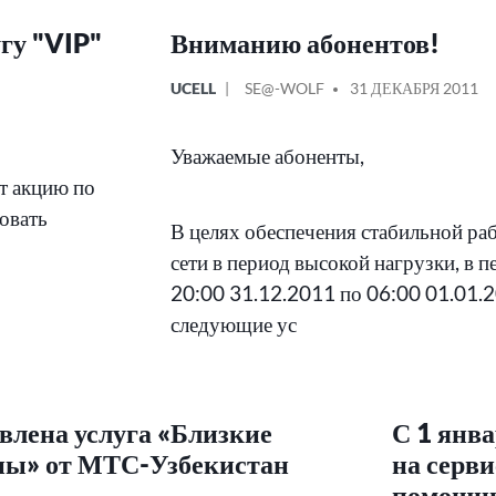
гу "VIP"
Вниманию абонентов!
ОПУБЛИКОВАНО
СООБЩЕНИЕ
UCELL
SE@-WOLF
31 ДЕКАБРЯ 2011
В
ОТ
Уважаемые абоненты,
т акцию по
овать
В целях обеспечения стабильной ра
сети в период высокой нагрузки, в п
20:00 31.12.2011 по 06:00 01.01.
следующие ус
влена услуга «Близкие
С 1 янва
ны» от МТС-Узбекистан
на серв
помощни