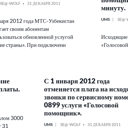
КОВАНО
СООБЩЕНИЕ
SE@-WOLF
31 ДЕКАБРЯ 2011
минуту.
ОТ
ОПУБЛИКОВ
СОО
UMS
SE@-
варя 2012 года МТС-Узбекистан
В
ОТ
гает своим абонентам
ьзоваться обновленной услугой
Исходящие 
ие страны». При подключени
«Голосовой
ние
С 1 января 2012 года
платы.
отменяется плата на исхо
звонки по сервисному ном
0899 услуги «Голосовой
помощник».
налом 3000
ОПУБЛИКОВАНО
СООБЩЕНИЕ
UMS
SE@-WOLF
31 ДЕКАБРЯ 2011
т 31