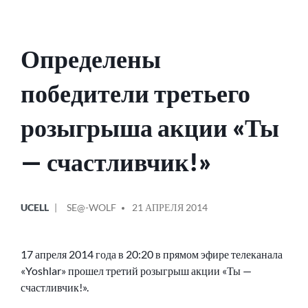
Определены
победители третьего
розыгрыша акции «Ты
— счастливчик!»
ОПУБЛИКОВАНО
СООБЩЕНИЕ
UCELL
SE@-WOLF
21 АПРЕЛЯ 2014
В
ОТ
17 апреля 2014 года в 20:20 в прямом эфире телеканала
«Yoshlar» прошел третий розыгрыш акции «Ты —
счастливчик!».