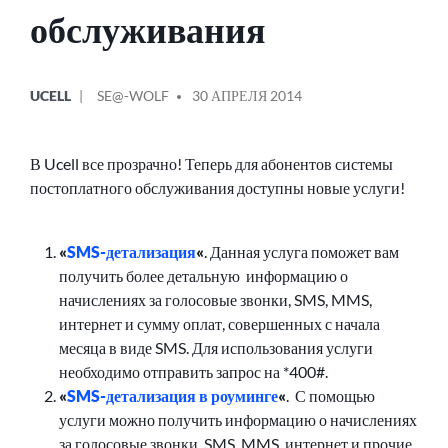
обслуживания
ОПУБЛИКОВАНО
СООБЩЕНИЕ
UCELL
SE@-WOLF
30 АПРЕЛЯ 2014
В
ОТ
В Ucell все прозрачно! Теперь для абонентов системы
постоплатного обслуживания доступны новые услуги!
«
SMS-детализация
«
. Данная услуга поможет вам
получить более детальную информацию о
начислениях за голосовые звонки, SMS, MMS,
интернет и сумму оплат, совершенных с начала
месяца в виде SMS. Для использования услуги
необходимо отправить запрос на *400#.
«
SMS-детализация в роуминге
«
. С помощью
услуги можно получить информацию о начислениях
за голосовые звонки, SMS, MMS, интернет и прочие