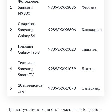
Фотокамера
1
Samsung
99894XXX3836
Фергана
NX300
Смартфон
2
Samsung
99893XXX6606
Кашкадарья
Galaxy S4
Планшет
3
99893XXX0829
Таш.вил.
Galaxy Tab 3
Телевизор
4
Samsung
99893XXX1059
Джизак
Smart TV
20 миллионов
5
99894XXX7070
Самарканд
сум
Принять участие в акции «Ты – счастливчик!» просто –