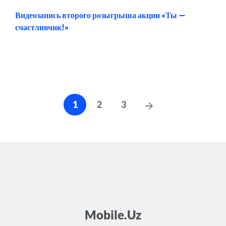
Видеозапись второго розыгрыша акции «Ты —
счастливчик!»
Навигация
Следующие
1
2
3
по
сообщения
записям
Mobile.Uz