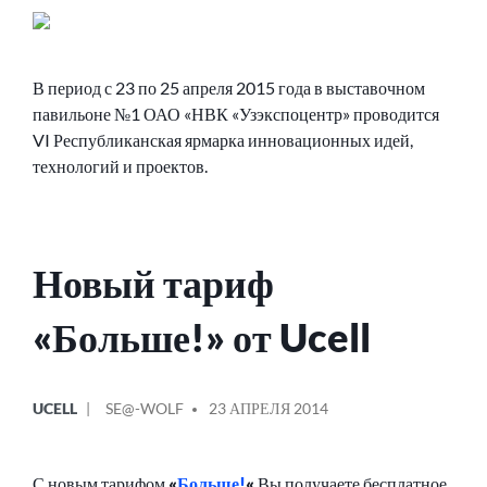
В период с 23 по 25 апреля 2015 года в выставочном
павильоне №1 ОАО «НВК «Узэкспоцентр» проводится
VI Республиканская ярмарка инновационных идей,
технологий и проектов.
Новый тариф
«Больше!» от Ucell
ОПУБЛИКОВАНО
СООБЩЕНИЕ
UCELL
SE@-WOLF
23 АПРЕЛЯ 2014
В
ОТ
С новым тарифом
«
Больше!
«
Вы получаете бесплатное