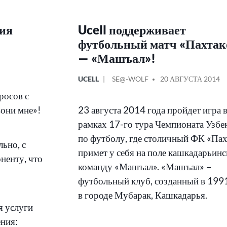
ния
Ucell поддерживает
футбольный матч «Пахтак
— «Машъал»!
ОПУБЛИКОВАНО
СООБЩЕНИЕ
UCELL
SE@-WOLF
20 АВГУСТА 2014
В
ОТ
росов с
они мне»!
23 августа 2014 года пройдет игра 
рамках 17-го тура Чемпионата Узбе
по футболу, где столичный ФК «Па
ьно, с
примет у себя на поле кашкадарьин
ненту, что
команду «Машъал». «Машъал» –
футбольный клуб, созданный в 199
в городе Мубарак, Кашкадарья.
я услуги
ния: