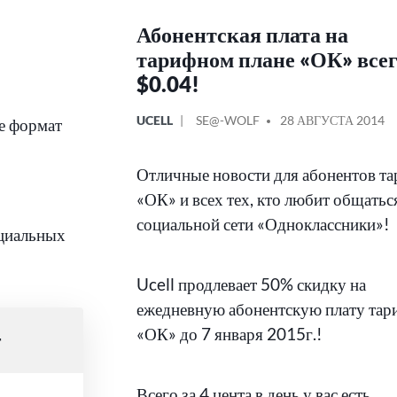
Абонентская плата на
тарифном плане «ОК» все
$0.04!
ОПУБЛИКОВАНО
СООБЩЕНИЕ
UCELL
SE@-WOLF
28 АВГУСТА 2014
те формат
В
ОТ
Отличные новости для абонентов т
«ОК» и всех тех, кто любит общатьс
социальной сети «Одноклассники»!
ициальных
Ucell продлевает 50% скидку на
ежедневную абонентскую плату тар
«ОК» до 7 января 2015г.!
т
Всего за 4 цента в день у вас есть