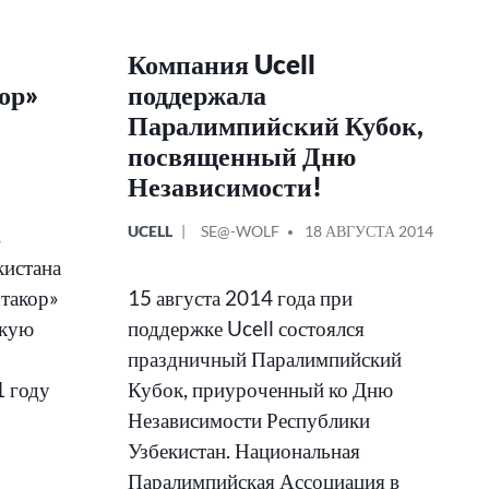
Компания Ucell
ор»
поддержала
Паралимпийский Кубок,
посвященный Дню
Независимости!
ОПУБЛИКОВАНО
СООБЩЕНИЕ
UCELL
SE@-WOLF
18 АВГУСТА 2014
в
В
ОТ
кистана
хтакор»
15 августа 2014 года при
скую
поддержке Ucell состоялся
праздничный Паралимпийский
1 году
Кубок, приуроченный ко Дню
Независимости Республики
Узбекистан. Национальная
Паралимпийская Ассоциация в