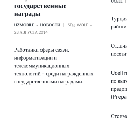
ОПУБЛИ
UCELL
государственные
В
награды
Турция
ОПУБЛИКОВАНО
СООБЩЕНИЕ
UZMOBILE
НОВОСТИ
SE@-WOLF
райски
В
ОТ
28 АВГУСТА 2014
Отличн
Работники сферы связи,
посети
информатизации и
телекоммуникационных
Ucell 
технологий – среди награжденных
по выг
государственными наградами.
предоп
(Prepai
Стоимо