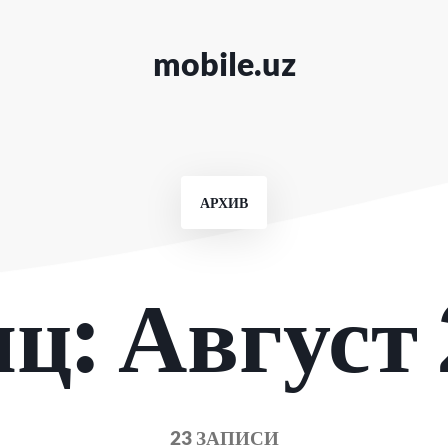
mobile.uz
АРХИВ
яц:
Август
23 ЗАПИСИ