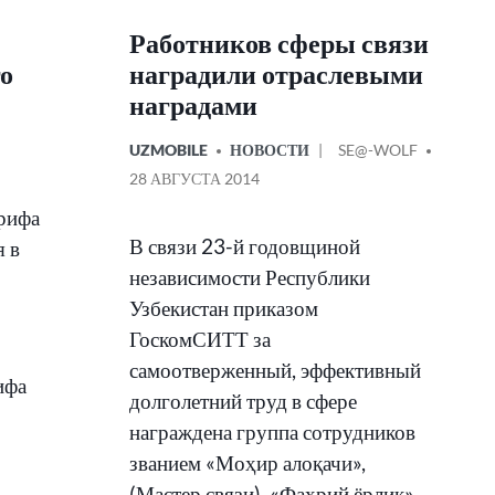
Работников сферы связи
го
наградили отраслевыми
наградами
ОПУБЛИКОВАНО
СООБЩЕНИЕ
UZMOBILE
НОВОСТИ
SE@-WOLF
В
ОТ
28 АВГУСТА 2014
арифа
В связи 23-й годовщиной
я в
независимости Республики
Узбекистан приказом
ГоскомСИТТ за
самоотверженный, эффективный
ифа
долголетний труд в сфере
награждена группа сотрудников
званием «Моҳир алоқачи»,
(Мастер связи), «Фахрий ёрлиқ»