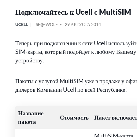
Подключайтесь к Ucell с MultiSIM
ОПУБЛИКОВАНО
СООБЩЕНИЕ
UCELL
SE@-WOLF
29 АВГУСТА 2014
В
ОТ
Теперь при подключении к сети Ucell используй
SIM-карты, который подойдет к любому Вашему
устройству.
Пакеты с услугой MultiSIM уже в продаже у оф
дилеров Компании Ucell по всей Республике!
Название
Стоимость
Пакет включае
пакета
MultiSIM-карта