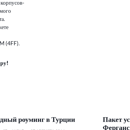
 корпусов-
имого
та.
жете
IM (4FF).
ару!
дный роуминг в Турции
Пакет у
Ферганс