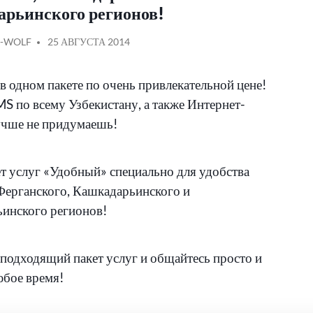
арьинского регионов!
АНО
ОБЩЕНИЕ
-WOLF
25 АВГУСТА 2014
в одном пакете по очень привлекательной цене!
S по всему Узбекистану, а также Интернет-
учше не придумаешь!
т услуг «Удобный» специально для удобства
Ферганского, Кашкадарьинского и
инского регионов!
подходящий пакет услуг и общайтесь просто и
юбое время!