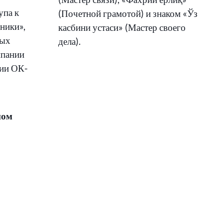
упа к
(Почетной грамотой) и знаком «Ўз
ники»,
касбини устаси» (Мастер своего
ных
дела).
мпании
нии ОК-
ном