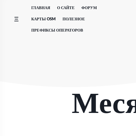
Перейти
ГЛАВНАЯ
О САЙТЕ
ФОРУМ
к
содержимому
КАРТЫ OSM
ПОЛЕЗНОЕ
ПРЕФИКСЫ ОПЕРАТОРОВ
Мес