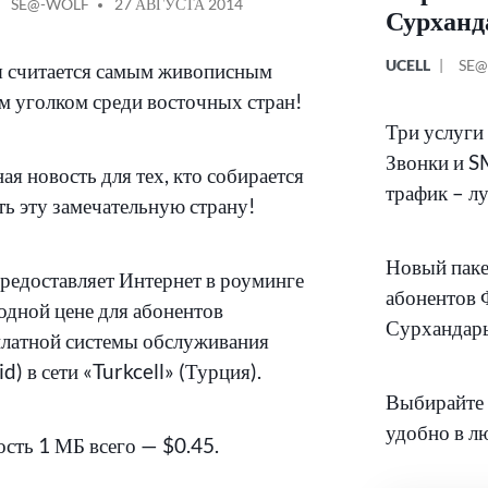
КОВАНО
СООБЩЕНИЕ
SE@-WOLF
27 АВГУСТА 2014
Сурханд
ОТ
ОПУБЛИКОВ
СО
UCELL
SE@
 считается самым живописным
В
ОТ
м уголком среди восточных стран!
Три услуги 
Звонки и SM
ая новость для тех, кто собирается
трафик – л
ть эту замечательную страну!
Новый паке
предоставляет Интернет в роуминге
абонентов 
одной цене для абонентов
Сурхандарь
латной системы обслуживания
d) в сети «Turkcell» (Турция).
Выбирайте 
удобно в л
сть 1 МБ всего — $0.45.