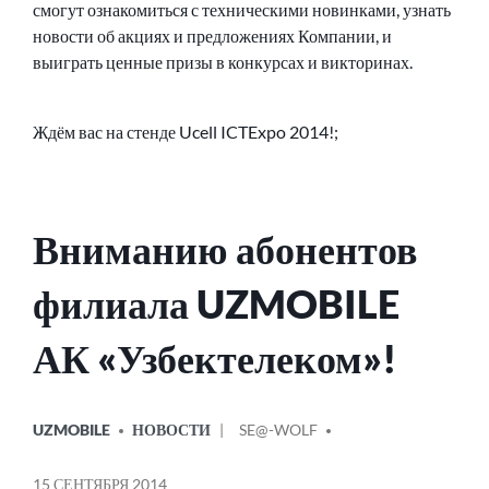
смогут ознакомиться с техническими новинками, узнать
новости об акциях и предложениях Компании, и
выиграть ценные призы в конкурсах и викторинах.
Ждём вас на стенде Ucell ICTExpo 2014!;
Вниманию абонентов
филиала UZMOBILE
АК «Узбектелеком»!
ОПУБЛИКОВАНО
СООБЩЕНИЕ
UZMOBILE
НОВОСТИ
SE@-WOLF
В
ОТ
15 СЕНТЯБРЯ 2014