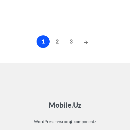
Навигация
Следующие
1
2
3
по
сообщения
записям
Mobile.Uz
WordPress
тема по
componentz