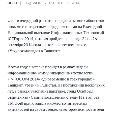
UCELL
SE@-WOLF
16 СЕНТЯБРЯ 2014
В
ОТ
Ucell в очередной раз готов порадовать своих абонентов
новыми и интересными предложениями на Ежегодной
Национальной выставке Информационных Технологий
ICTExpo-2014, которая пройдет в период с 24 по 26
сентября 2014 года в выставочном комплексе
«Узкургазмасавдо» в Ташкенте.
В этом году выставка пройдет в рамках недели
информационно-коммуникационных технологий
«INFOCOM 2014» одновременно в трех городах –
Ташкент, Ургенч и Гулистан. На протяжении нескольких
лет, в рамках участия на выставке, стенд Ucell был
отмечен как «Самый посещаемый стенд». И в этот раз
ТМ Ucell приготовила множество интересных
активностей на своём стенде, на котором все посетители