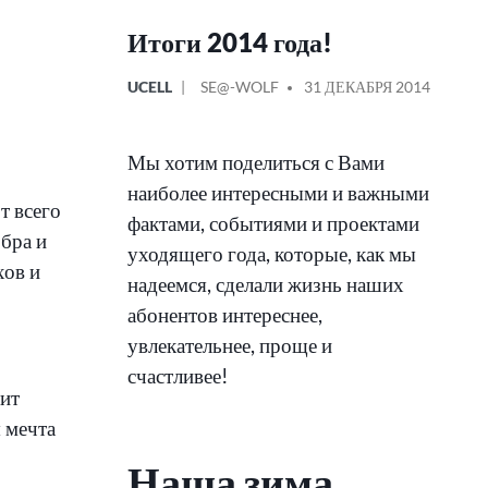
Итоги 2014 года!
ОПУБЛИКОВАНО
СООБЩЕНИЕ
UCELL
SE@-WOLF
31 ДЕКАБРЯ 2014
В
ОТ
Мы хотим поделиться с Вами
наиболее интересными и важными
т всего
фактами, событиями и проектами
обра и
уходящего года, которые, как мы
хов и
надеемся, сделали жизнь наших
абонентов интереснее,
увлекательнее, проще и
счастливее!
рит
 мечта
Наша зима