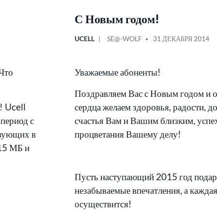
С Новым годом!
ОПУБЛИКОВАНО
СООБЩЕНИЕ
UCELL
SE@-WOLF
31 ДЕКАБРЯ 2014
В
ОТ
Что
Уважаемые абоненты!
Поздравляем Вас с Новым годом и о
 Ucell
сердца желаем здоровья, радости, д
период с
счастья Вам и Вашим близким, успе
твующих в
процветания Вашему делу!
15 МБ и
Пусть наступающий 2015 год пода
незабываемые впечатления, а каждая
осуществится!