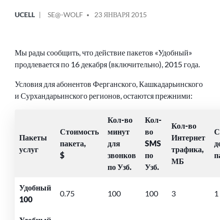
ОПУБЛИКОВАНО
СООБЩЕНИЕ
UCELL
SE@-WOLF
23 ЯНВАРЯ 2015
В
ОТ
Мы рады сообщить, что действие пакетов «Удобный»
продлевается по 16 декабря (включительно), 2015 года.
Условия для абонентов Ферганского, Кашкадарьинского
и Сурхандарьинского регионов, остаются прежними:
Кол-во
Кол-
Кол-во
Стоимость
минут
во
С
Пакеты
Интернет
пакета,
для
SMS
д
услуг
трафика,
$
звонков
по
п
МБ
по Узб.
Узб.
Удобный
0.75
100
100
3
1
100
Удобный