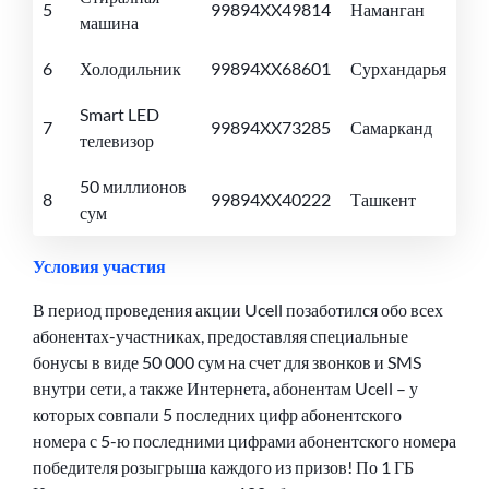
5
99894XX49814
Наманган
машина
6
Холодильник
99894XX68601
Сурхандарья
Smart LED
7
99894XX73285
Самарканд
телевизор
50 миллионов
8
99894XX40222
Ташкент
сум
Условия участия
В период проведения акции Ucell позаботился обо всех
абонентах-участниках, предоставляя специальные
бонусы в виде 50 000 сум на счет для звонков и SMS
внутри сети, а также Интернета, абонентам Ucell – у
которых совпали 5 последних цифр абонентского
номера с 5-ю последними цифрами абонентского номера
победителя розыгрыша каждого из призов! По 1 ГБ