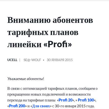
Вниманию абонентов
тарифных планов
линейки «Profi»
ОПУБЛИКОВАНО
СООБЩЕНИЕ
UCELL
SE@-WOLF
30 ЯНВАРЯ 2015
В
ОТ
Уважаемые абоненты!
В связи с оптимизацией тарифных планов, сообщаем о
прекращении новых подключений и возможности
перехода на тарифные планы «
Profi 20
«, »
Profi 100
«,
«
Profi 200
» и «
Для своих
» с 30-го января 2015 года.