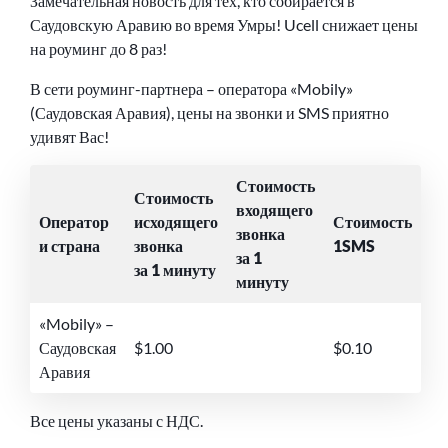
Замечательная новость для тех, кто собирается в
Саудовскую Аравию во время Умры! Ucell снижает цены
на роуминг до 8 раз!
В сети роуминг-партнера – оператора «Mobily»
(Саудовская Аравия), цены на звонки и SMS приятно
удивят Вас!
Стоимость
Стоимость
входящего
Оператор
исходящего
Стоимость
звонка
и страна
звонка
1SMS
за 1
за 1 минуту
минуту
«Mobily» –
Саудовская
$1.00
$0.10
Аравия
Все цены указаны с НДС.