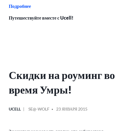
Подробнее
Путешествуйте вместе с Ucell!
Скидки на роуминг во
время Умры!
ОПУБЛИКОВАНО
СООБЩЕНИЕ
UCELL
SE@-WOLF
23 ЯНВАРЯ 2015
В
ОТ