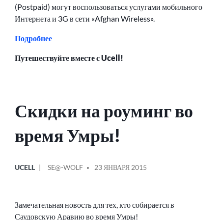
(Postpaid) могут воспользоваться услугами мобильного
Интернета и 3G в сети «Afghan Wireless».
Подробнее
Путешествуйте вместе с Ucell!
Скидки на роуминг во
время Умры!
ОПУБЛИКОВАНО
СООБЩЕНИЕ
UCELL
SE@-WOLF
23 ЯНВАРЯ 2015
В
ОТ
Замечательная новость для тех, кто собирается в
Саудовскую Аравию во время Умры!