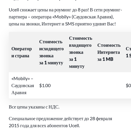
Ucell снижает цены на роуминг до 8 раз! В сети роуминг-
партнера – оператора «Mobily» (Саудовская Аравия),
цены на звонки, Интернет и SMS приятно удивят Вас!
Стоимость
Стоимость
входящего
Стоимость
Оператор
исходящего
Ст
звонка
Интернета
и страна
звонка
1 
за 1
за 1 MB
за 1 минуту
минуту
«Mobily» –
Саудовская
$1.00
$0
Аравия
Все цены указаны с НДС.
Специальное предложение действует до 28 февраля
2015 года для всех абонентов Ucell.