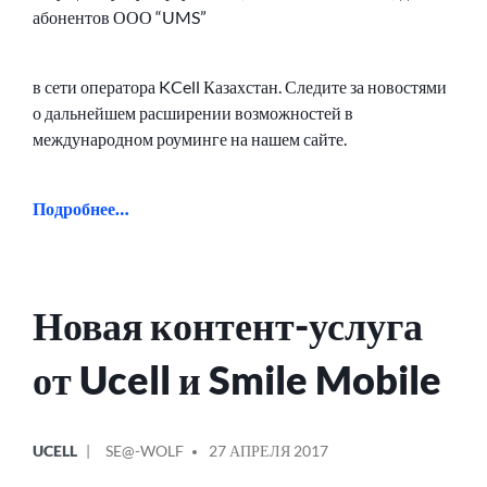
абонентов ООО “UMS”
в сети оператора KCell Казахстан. Следите за новостями
о дальнейшем расширении возможностей в
международном роуминге на нашем сайте.
Подробнее…
Новая контент-услуга
от Ucell и Smile Mobile
ОПУБЛИКОВАНО
СООБЩЕНИЕ
UCELL
SE@-WOLF
27 АПРЕЛЯ 2017
В
ОТ