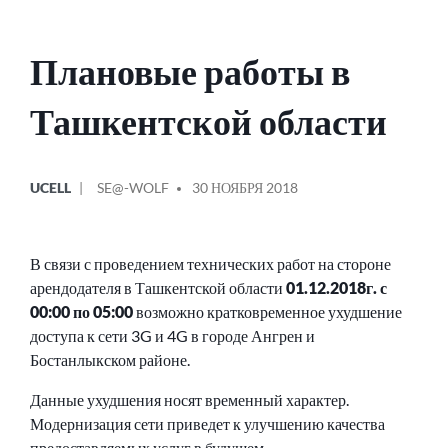
Плановые работы в
Ташкентской области
ОПУБЛИКОВАНО
СООБЩЕНИЕ
UCELL
SE@-WOLF
30 НОЯБРЯ 2018
В
ОТ
В связи с проведением технических работ на стороне
арендодателя в Ташкентской области
01.12.2018г. с
00:00 по 05:00
возможно кратковременное ухудшение
доступа к сети 3G и 4G в городе Ангрен и
Бостанлыкском районе.
Данные ухудшения носят временный характер.
Модернизация сети приведет к улучшению качества
предоставляемых услуг в будущем.