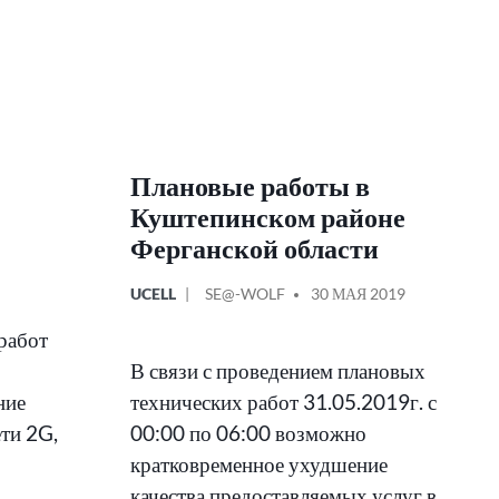
Плановые работы в
Куштепинском районе
Ферганской области
ОПУБЛИКОВАНО
СООБЩЕНИЕ
UCELL
SE@-WOLF
30 МАЯ 2019
В
ОТ
 работ
В связи с проведением плановых
ние
технических работ 31.05.2019г. с
ети 2G,
00:00 по 06:00 возможно
кратковременное ухудшение
качества предоставляемых услуг в