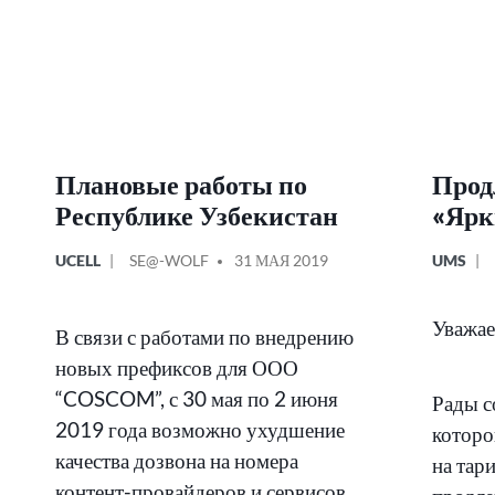
Плановые работы по
Прод
Республике Узбекистан
«Ярк
ОПУБЛИКОВАНО
СООБЩЕНИЕ
ОПУБЛИ
UCELL
SE@-WOLF
31 МАЯ 2019
UMS
В
ОТ
В
Уважае
В связи с работами по внедрению
новых префиксов для ООО
“COSCOM”, с 30 мая по 2 июня
Рады с
2019 года возможно ухудшение
которо
качества дозвона на номера
на тар
контент-провайдеров и сервисов.