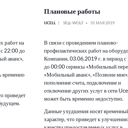
Плановые работы
ОПУБЛИКОВАНО
СООБЩЕНИЕ
UCELL
SE@-WOLF
31 МАЯ 2019
В
ОТ
х работ на
В связи с проведением планово-
 с 22:00 до
профилактических работ на оборуд
ый аванс»,
Компании, 03.06.2019 г. в период с
и
до 00:00 сервисы «Мобильный пере
ь временно
«Мобильный аванс», «Позвони мне»
пополнение счета, подключение и
отключение других услуг в сети Uce
то приведет
может быть временно недоступно.
будущем.
Данные ухудшения носят временны
характер, что приведет к улучшени
качества предоставляемых услуг в