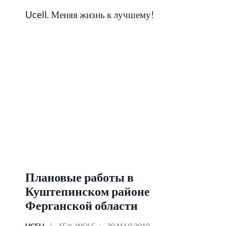
Ucell. Меняя жизнь к лучшему!
Плановые работы в
Куштепинском районе
Ферганской области
ОПУБЛИКОВАНО
СООБЩЕНИЕ
UCELL
SE@-WOLF
30 МАЯ 2019