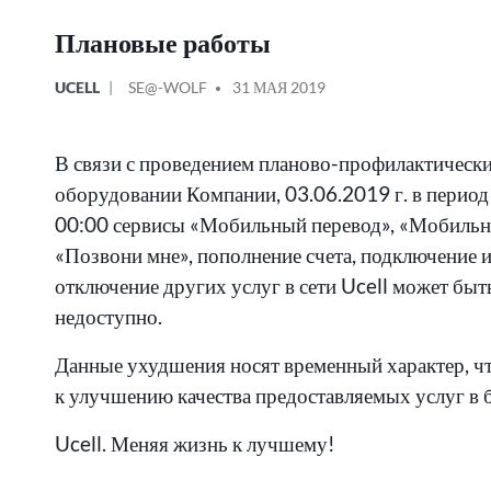
Плановые работы
ОПУБЛИКОВАНО
СООБЩЕНИЕ
UCELL
SE@-WOLF
31 МАЯ 2019
В
ОТ
В связи с проведением планово-профилактически
оборудовании Компании, 03.06.2019 г. в период
00:00 сервисы «Мобильный перевод», «Мобильн
«Позвони мне», пополнение счета, подключение 
отключение других услуг в сети Ucell может быт
недоступно.
Данные ухудшения носят временный характер, ч
к улучшению качества предоставляемых услуг в 
Ucell. Меняя жизнь к лучшему!