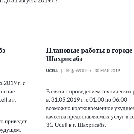
н до 31 августа 2019 г.!
бз
Плановые работы в городе
Шахрисабз
ОПУБЛИКОВАНО
СООБЩЕНИЕ
UCELL
SE@-WOLF
30 МАЯ 2019
В
ОТ
5.2019 г. с
дшение
В связи с проведением технических
ll в г.
в, 31.05.2019 г. с 01:00 по 06:00
возможно кратковременное ухудше
качества предоставляемых услуг в с
то приведёт
3G Ucell в г. Шахрисабз.
будущем.