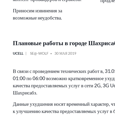
продле
Приносим извинения за
возможные неудобства.
Плановые работы в городе Шахриса
ОПУБЛИКОВАНО
СООБЩЕНИЕ
UCELL
SE@-WOLF
30 МАЯ 2019
В
ОТ
В связи с проведением технических работ в, 31.0
01:00 по 06:00 возможно кратковременное уху
качества предоставляемых услуг в сети 2G, 3G Uce
Шахрисабз.
Данные ухудшения носят временный характер, ч
к улучшению качества предоставляемых услуг в 