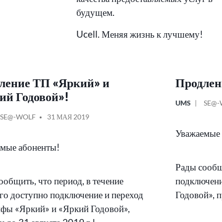
будущем.
Ucell. Меняя жизнь к лучшему!
ление ТП «Яркий» и
Продлен
ий Годовой»!
ОПУБЛИКОВ
СОО
UMS
SE@-
В
ОТ
КОВАНО
СООБЩЕНИЕ
SE@-WOLF
31 МАЯ 2019
ОТ
Уважаемые 
мые абоненты!
Рады сообщ
ообщить, что период, в течение
подключени
го доступно подключение и переход
Годовой», п
ифы «Яркий» и «Яркий Годовой»,