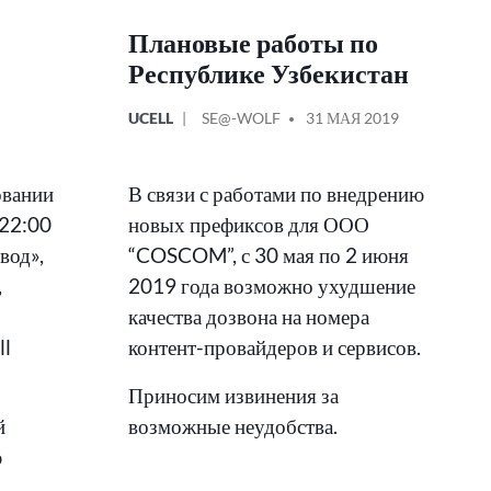
Плановые работы по
Республике Узбекистан
ОПУБЛИКОВАНО
СООБЩЕНИЕ
UCELL
SE@-WOLF
31 МАЯ 2019
В
ОТ
овании
В связи с работами по внедрению
 22:00
новых префиксов для ООО
вод»,
“COSCOM”, с 30 мая по 2 июня
,
2019 года возможно ухудшение
качества дозвона на номера
ll
контент-провайдеров и сервисов.
Приносим извинения за
й
возможные неудобства.
ю