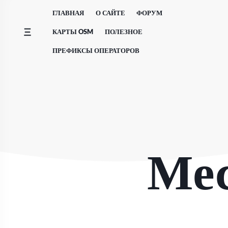
Перейти
ГЛАВНАЯ
О САЙТЕ
ФОРУМ
к
содержимому
КАРТЫ OSM
ПОЛЕЗНОЕ
ПРЕФИКСЫ ОПЕРАТОРОВ
Ме