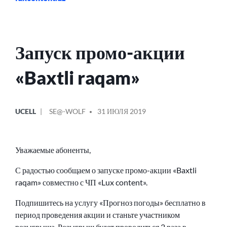
Запуск промо-акции
«Baxtli raqam»
ОПУБЛИКОВАНО
СООБЩЕНИЕ
UCELL
SE@-WOLF
31 ИЮЛЯ 2019
В
ОТ
Уважаемые абоненты,
С радостью сообщаем о запуске промо-акции «Baxtli
raqam» совместно с ЧП «Lux content».
Подпишитесь на услугу «Прогноз погоды» бесплатно в
период проведения акции и станьте участником
розыгрыша. Розыгрыш будет проводиться 2 раза в