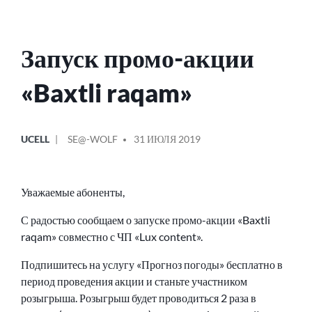
Запуск промо-акции
«Baxtli raqam»
ОПУБЛИКОВАНО
СООБЩЕНИЕ
UCELL
SE@-WOLF
31 ИЮЛЯ 2019
В
ОТ
Уважаемые абоненты,
С радостью сообщаем о запуске промо-акции «Baxtli
raqam» совместно с ЧП «Lux content».
Подпишитесь на услугу «Прогноз погоды» бесплатно в
период проведения акции и станьте участником
розыгрыша. Розыгрыш будет проводиться 2 раза в