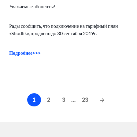
Уважаемые абоненты!
Рады сообщить, что подключение на тарифный план
«Shodlik», продлено до 30 сентября 2019г.
Подробнее>>>
Навигация
Следующие
1
2
3
…
23
по
сообщения
записям