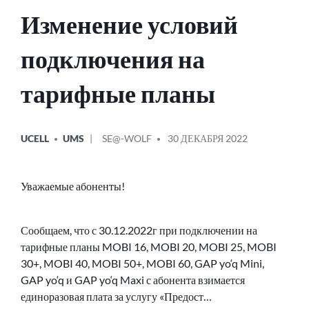
Изменение условий
подключения на
тарифные планы
ОПУБЛИКОВАНО
СООБЩЕНИЕ
UCELL
UMS
SE@-WOLF
30 ДЕКАБРЯ 2022
В
ОТ
Уважаемые абоненты!
Сообщаем, что с 30.12.2022г при подключении на
тарифные планы MOBI 16, MOBI 20, MOBI 25, MOBI
30+, MOBI 40, MOBI 50+, MOBI 60, GAP yo‘q Mini,
GAP yo‘q и GAP yo‘q Maxi с абонента взимается
единоразовая плата за услугу «Предост…