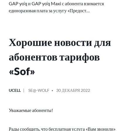
GAP yo‘q и GAP yo‘q Maxi с абонента взимается
единоразовая плата за услугу «Предост…
Хорошие новости для
абонентов тарифов
«Sof»
ОПУБЛИКОВАНО
СООБЩЕНИЕ
UCELL
SE@-WOLF
30 ДЕКАБРЯ 2022
В
ОТ
Уважаемые абоненты!
Рады сообщить, что бесплатная услуга «Вам звонили»