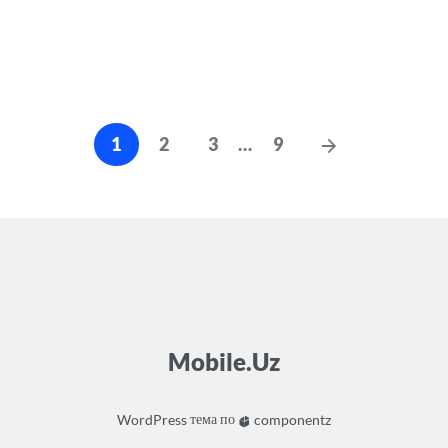
Навигация
Следующие
1
2
3
…
9
по
сообщения
записям
Mobile.Uz
WordPress
тема по
componentz