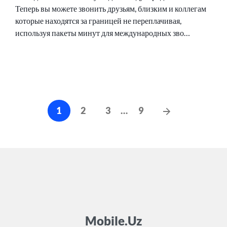
Теперь вы можете звонить друзьям, близким и коллегам
которые находятся за границей не переплачивая,
используя пакеты минут для международных зво…
Навигация
Следующие
1
2
3
…
9
по
сообщения
записям
Mobile.Uz