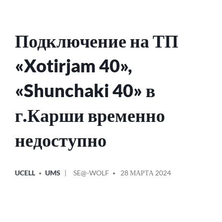
Подключение на ТП
«Xotirjam 40»,
«Shunchaki 40» в
г.Карши временно
недоступно
ОПУБЛИКОВАНО
СООБЩЕНИЕ
UCELL
UMS
SE@-WOLF
28 МАРТА 2024
В
ОТ