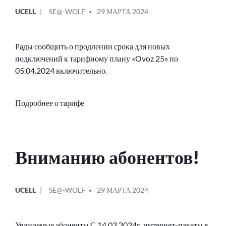
ОПУБЛИКОВАНО
СООБЩЕНИЕ
UCELL
SE@-WOLF
29 МАРТА 2024
В
ОТ
Рады сообщить о продлении срока для новых
подключений к тарифному плану «Ovoz 25» по
05.04.2024 включительно.
Подробнее о тарифе
Вниманию абонентов!
ОПУБЛИКОВАНО
СООБЩЕНИЕ
UCELL
SE@-WOLF
29 МАРТА 2024
В
ОТ
Уважаемые абоненты,С 14.03.2024г. интернет-пакеты в