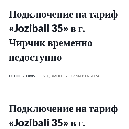
Подключение на тариф
«Jozibali 35» в г.
Чирчик временно
недоступно
ОПУБЛИКОВАНО
СООБЩЕНИЕ
UCELL
UMS
SE@-WOLF
29 МАРТА 2024
В
ОТ
Подключение на тариф
«Jozibali 35» в г.