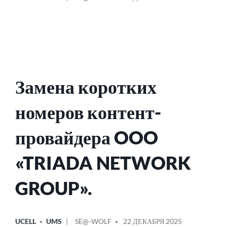
В
ОТ
Замена коротких
номеров контент-
провайдера OOO
«TRIADA NETWORK
GROUP».
ОПУБЛИКОВАНО
СООБЩЕНИЕ
UCELL
UMS
SE@-WOLF
22 ДЕКАБРЯ 2025
В
ОТ