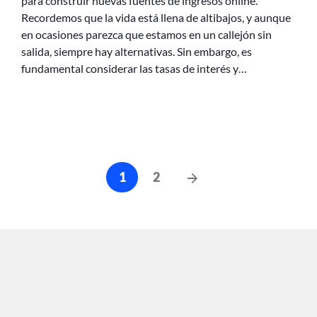
para construir nuevas fuentes de ingresos online.
Recordemos que la vida está llena de altibajos, y aunque
en ocasiones parezca que estamos en un callejón sin
salida, siempre hay alternativas. Sin embargo, es
fundamental considerar las tasas de interés y…
Навигация
Следующие
1
2
по
сообщения
записям