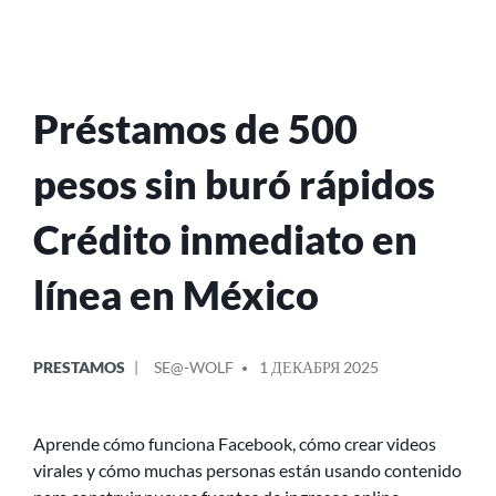
Préstamos de 500
pesos sin buró rápidos
Crédito inmediato en
línea en México
ОПУБЛИКОВАНО
СООБЩЕНИЕ
PRESTAMOS
SE@-WOLF
1 ДЕКАБРЯ 2025
В
ОТ
Aprende cómo funciona Facebook, cómo crear videos
virales y cómo muchas personas están usando contenido