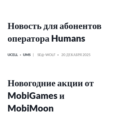
Новость для абонентов
оператора Humans
ОПУБЛИКОВАНО
СООБЩЕНИЕ
UCELL
UMS
SE@-WOLF
20 ДЕКАБРЯ 2025
В
ОТ
Новогодние акции от
MobiGames и
MobiMoon