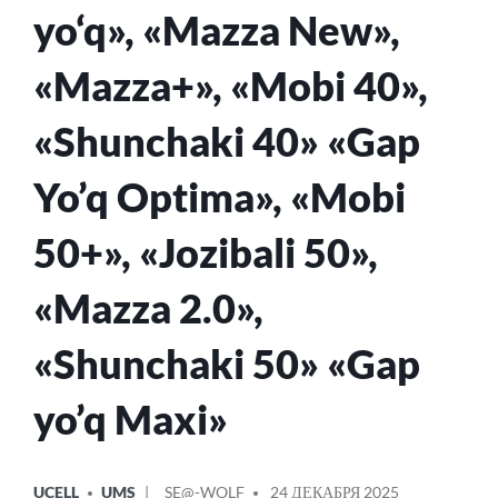
yo‘q», «Mazza New»,
«Mazza+», «Mobi 40»,
«Shunchaki 40» «Gap
Yo’q Optima», «Mobi
50+», «Jozibali 50»,
«Mazza 2.0»,
«Shunchaki 50» «Gap
yo’q Maxi»
ОПУБЛИКОВАНО
СООБЩЕНИЕ
UCELL
UMS
SE@-WOLF
24 ДЕКАБРЯ 2025