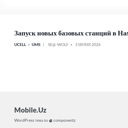
Запуск новых базовых станций в Н
ОПУБЛИКОВАНО
СООБЩЕНИЕ
UCELL
UMS
SE@-WOLF
3 ИЮНЯ 2026
В
ОТ
Mobile.Uz
WordPress
тема по
componentz