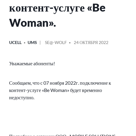
контент-услуге «Be
Woman».
ОПУБЛИКОВАНО
СООБЩЕНИЕ
UCELL
UMS
SE@-WOLF
24 ОКТЯБРЯ 2022
В
ОТ
Уважаемые абоненты!
Сообщаем, что с 07 ноября 2022г. подключение к
контент-услуге «Be Woman» будет временно
недоступно.