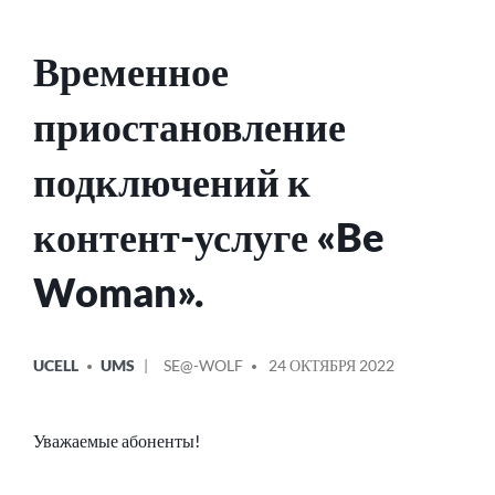
Временное
приостановление
подключений к
контент-услуге «Be
Woman».
ОПУБЛИКОВАНО
СООБЩЕНИЕ
UCELL
UMS
SE@-WOLF
24 ОКТЯБРЯ 2022
В
ОТ
Уважаемые абоненты!