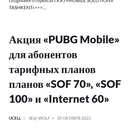
Подробнее о сервисах ООО «MOBILE SOLUTIONS
TASHKENT»>>>…
Акция «PUBG Mobile»
для абонентов
тарифных планов
планов «SOF 70», «SOF
100» и «Internet 60»
ОПУБЛИКОВАНО
СООБЩЕНИЕ
UCELL
SE@-WOLF
20 ОКТЯБРЯ 2022
В
ОТ