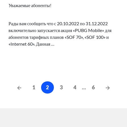
Уважаемые абоненты!
Рады вам сообщить что с 20.10.2022 по 31.12.2022
включительно запускается акция «PUBG Mobile» для
абонентов тарифных планов «SOF 70», «SOF 100» и
«Internet 60». Данная …
Навигация
Предыдущие
Следу
1
2
3
4
…
6
сообщения
по
сообще
записям