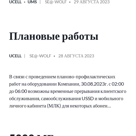
UCELL
UMS
SE@-WOLF
29 АВГУСТА 2023
В
ОТ
Плановые работы
ОПУБЛИКОВАНО
СООБЩЕНИЕ
UCELL
SE@-WOLF
28 АВГУСТА 2023
В
ОТ
В связи с проведением планово-профилактических
работ на оборудовании Компании, 30.08.2023г. с 02:00
до 06:00 возможны временные прерывания клиентского
обслуживания, самообслуживания USSD и мобильного
личного кабинета (МЛК) для некоторых абонен…