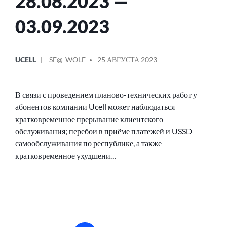
28.08.2023 —
03.09.2023
ОПУБЛИКОВАНО
СООБЩЕНИЕ
UCELL
SE@-WOLF
25 АВГУСТА 2023
В
ОТ
В связи с проведением планово-технических работ у
абонентов компании Ucell может наблюдаться
кратковременное прерывание клиентского
обслуживания; перебои в приёме платежей и USSD
самообслуживания по республике, а также
кратковременное ухудшени…