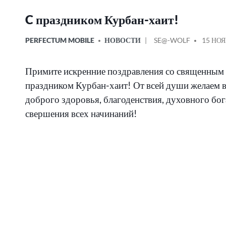
C праздником Курбан-хаит!
ОПУБЛИКОВАНО
СООБЩЕНИЕ
PERFECTUM MOBILE
НОВОСТИ
SE@-WOLF
15 НОЯ
В
ОТ
Примите искренние поздравления со священным
праздником Курбан-хаит! От всей души желаем 
доброго здоровья, благоденствия, духовного бог
свершения всех начинаний!