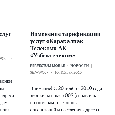
слуг
Изменение тарификации
услуг «Каракалпак
Телеком» АК
«Узбектелеком»
БЩЕНИЕ
WOLF
ОПУБЛИКОВАНО
PERFECTUM MOBILE
НОВОСТИ
В
СООБЩЕНИЕ
SE@-WOLF
10 НОЯБРЯ 2010
ОТ
звонки
ам
Внимание! С 20 ноября 2010 года
 адреса
звонки на номер 009 (справочная
одам
по номерам телефонов
нов)
организаций и населения, адреса и