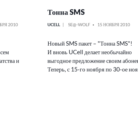
Тонна SMS
ОПУБЛИКОВАНО
СООБЩЕНИЕ
БРЯ 2010
UCELL
SE@-WOLF
15 НОЯБРЯ 2010
В
ОТ
Новый SMS пакет – "Тонна SMS"!
всем
И вновь UCell делает необычайно
атства и
выгодное предложение своим абоне
Теперь, с 15-го ноября по 30-ое но