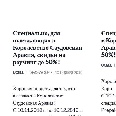
Специально, для
Спец
выезжающих в
в Ко
Королевство Саудовская
Арав
Аравия, скидки на
50%!
роуминг до 50%!
ОПУБЛИ
UCELL
В
ОПУБЛИКОВАНО
СООБЩЕНИЕ
UCELL
SE@-WOLF
10 НОЯБРЯ 2010
В
ОТ
Хороша
Хорошая новость для тех, кто
Короле
выезжает в Королевство
С 10.1
Саудовская Аравия!
специа
С 10.11.2010 г. по 10.12.2010 г.
Prepa