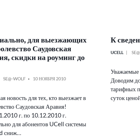
иально, для выезжающих
К сведен
ролевство Саудовская
ОПУБЛИКОВ
СО
UCELL
SE@
ия, скидки на роуминг до
В
ОТ
Уважаемые 
КОВАНО
СООБЩЕНИЕ
SE@-WOLF
10 НОЯБРЯ 2010
Доводим до 
ОТ
тарифных пл
я новость для тех, кто выезжает в
суток цено
вство Саудовская Аравия!
1.2010 г. по 10.12.2010 г.
льно для абонентов UCell системы
id сниж…