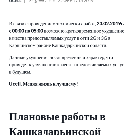
UCELL
SE@-WOLF
22 ФЕВРАЛЯ 2019
В
ОТ
В связи с проведением технических работ,
23.02.2019г.
с 00:00 по 05:00
возможно кратковременное ухудшение
качества предоставляемых услуг в сети 2G и 3G в
Каршинском районе Кашкадарьинской области.
Данные ухудшения носят временный характер, что
приведет к улучшению качества предоставляемых услуг
в будущем.
Ucell. Меняя жизнь к лучшему!
Плановые работы в
Кашкадарьинской