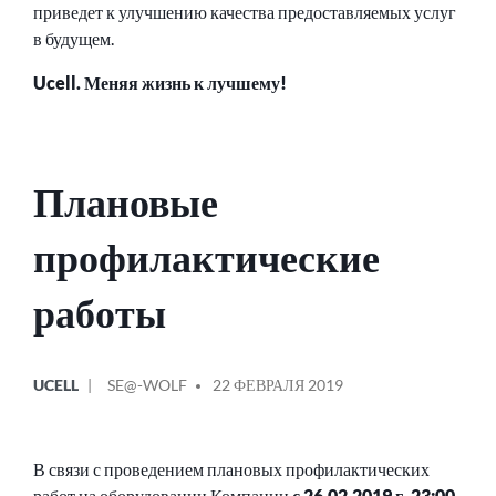
приведет к улучшению качества предоставляемых услуг
в будущем.
Ucell. Меняя жизнь к лучшему!
Плановые
профилактические
работы
ОПУБЛИКОВАНО
СООБЩЕНИЕ
UCELL
SE@-WOLF
22 ФЕВРАЛЯ 2019
В
ОТ
В связи с проведением плановых профилактических
работ на оборудовании Компании
с 26.02.2019 г. 23:00