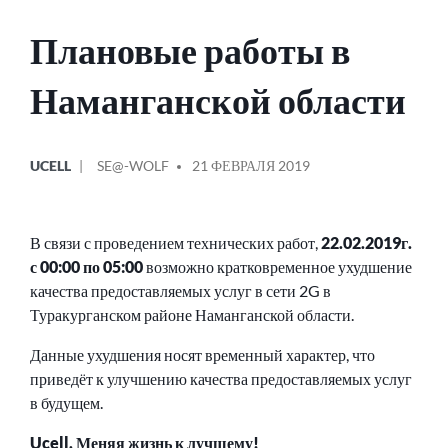
Плановые работы в
Наманганской области
ОПУБЛИКОВАНО
СООБЩЕНИЕ
UCELL
SE@-WOLF
21 ФЕВРАЛЯ 2019
В
ОТ
В связи с проведением технических работ,
22.02.2019г.
с 00:00 по 05:00
возможно кратковременное ухудшение
качества предоставляемых услуг в сети 2G в
Туракурганском районе Наманганской области.
Данные ухудшения носят временный характер, что
приведёт к улучшению качества предоставляемых услуг
в будущем.
Ucell. Меняя жизнь к лучшему!