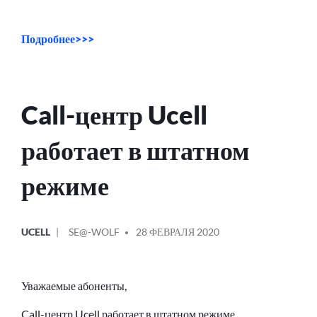
Подробнее>>>
Call-центр Ucell
работает в штатном
режиме
ОПУБЛИКОВАНО
СООБЩЕНИЕ
UCELL
SE@-WOLF
28 ФЕВРАЛЯ 2020
В
ОТ
Уважаемые абоненты,
Call-центр Ucell работает в штатном режиме.