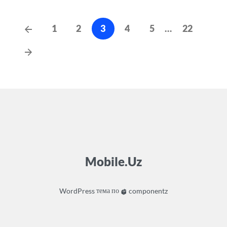
Навигация
Предыдущие
1
2
3
4
5
…
22
сообщения
по
Следующие
записям
сообщения
Mobile.Uz
WordPress
тема по
componentz