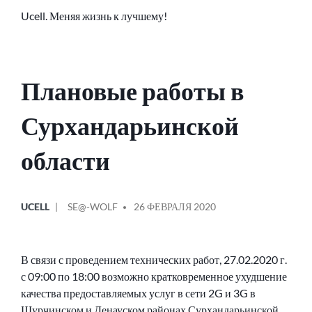
Ucell. Меняя жизнь к лучшему!
Плановые работы в
Сурхандарьинской
области
ОПУБЛИКОВАНО
СООБЩЕНИЕ
UCELL
SE@-WOLF
26 ФЕВРАЛЯ 2020
В
ОТ
В связи с проведением технических работ, 27.02.2020 г.
с 09:00 по 18:00 возможно кратковременное ухудшение
качества предоставляемых услуг в сети 2G и 3G в
Шурчинском и Денауском районах Сурхандарьинской