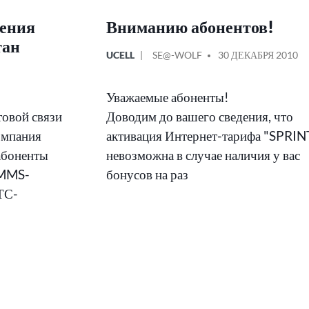
ения
Вниманию абонентов!
тан
ОПУБЛИКОВАНО
СООБЩЕНИЕ
UCELL
SE@-WOLF
30 ДЕКАБРЯ 2010
В
ОТ
Уважаемые абоненты!
товой связи
Доводим до вашего сведения, что
омпания
активация Интернет-тарифа "SPRIN
абоненты
невозможна в случае наличия у вас
 MMS-
бонусов на раз
ТС-