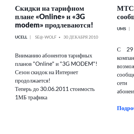
Скидки на тарифном
МТС 
плане «Online» и «3G
сооб
modem» продлеваются!
ОПУБЛИ
UMS
В
ОПУБЛИКОВАНО
СООБЩЕНИЕ
UCELL
SE@-WOLF
30 ДЕКАБРЯ 2010
В
ОТ
С 29 
Вниманию абонентов тарифных
компа
планов "Online" и "3G MODEM"!
возм
Сезон скидок на Интернет
сообщ
продолжается!
сети
Теперь до 30.06.2011 стоимость
абонен
1МБ трафика
Подро