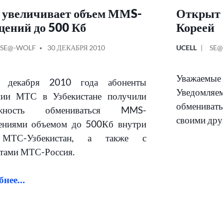
увеличивает объем ММS-
Открыт 
щений до 500 Кб
Кореей
КОВАНО
СООБЩЕНИЕ
ОПУБЛИКОВ
СО
SE@-WOLF
30 ДЕКАБРЯ 2010
UCELL
SE@
ОТ
В
ОТ
Уважаемые 
декабря 2010 года абоненты
Уведомляем 
нии МТС в Узбекистане получили
обмениват
ожность обмениваться MMS-
своими дру
ениями объемом до 500Кб внутри
 МТС-Узбекистан, а также с
тами МТС-Россия.
бнее…