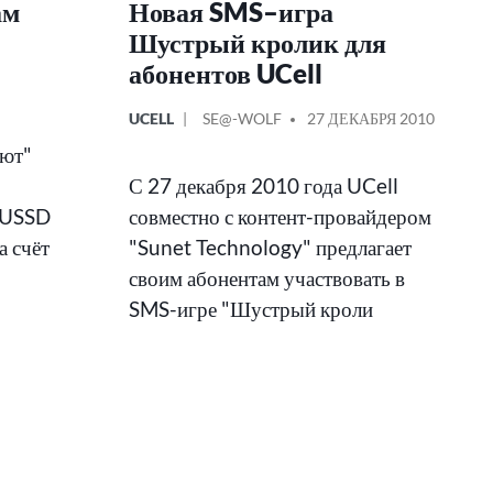
ам
Новая SMS–игра
Шустрый кролик для
абонентов UCell
ОПУБЛИКОВАНО
СООБЩЕНИЕ
UCELL
SE@-WOLF
27 ДЕКАБРЯ 2010
В
ОТ
яют"
С 27 декабря 2010 года UCell
е USSD
совместно с контент-провайдером
а счёт
"Sunet Technology" предлагает
своим абонентам участвовать в
SMS-игре "Шустрый кроли