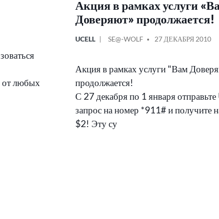
Акция в рамках услуги «В
Доверяют» продолжается!
ОПУБЛИКОВАНО
СООБЩЕНИЕ
UCELL
SE@-WOLF
27 ДЕКАБРЯ 2010
В
ОТ
зоваться
Акция в рамках услуги "Вам Довер
, от любых
продолжается!
С 27 декабря по 1 января отправьт
запрос на номер *911# и получите н
$2! Эту су