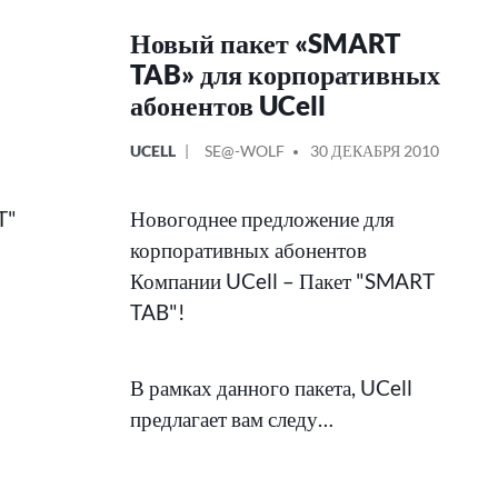
Новый пакет «SMART
TAB» для корпоративных
абонентов UCell
ОПУБЛИКОВАНО
СООБЩЕНИЕ
UCELL
SE@-WOLF
30 ДЕКАБРЯ 2010
В
ОТ
T"
Новогоднее предложение для
корпоративных абонентов
Компании UCell – Пакет "SMART
TAB"!
В рамках данного пакета, UCell
предлагает вам следу…