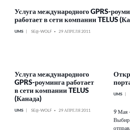
Услуга международного GPRS-роуми
работает в сети компании TELUS (Ка
ОПУБЛИКОВАНО
СООБЩЕНИЕ
UMS
SE@-WOLF
29 АПРЕЛЯ 2011
В
ОТ
Услуга международного
Откр
GPRS-роуминга работает
порт
в сети компании TELUS
ОПУБЛИ
UMS
(Канада)
В
ОПУБЛИКОВАНО
СООБЩЕНИЕ
UMS
SE@-WOLF
29 АПРЕЛЯ 2011
9 Мая 
В
ОТ
Выбира
отправ