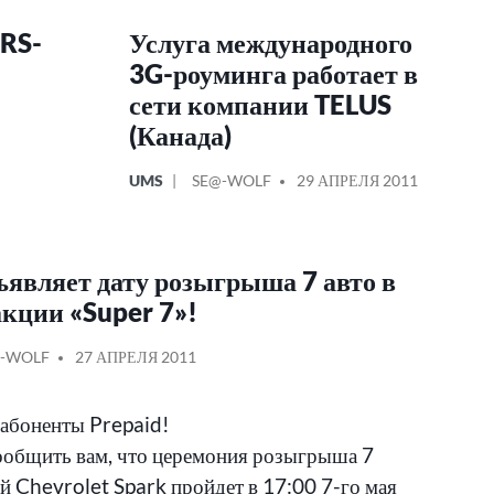
PRS-
Услуга международного
3G-роуминга работает в
сети компании TELUS
(Канада)
ОПУБЛИКОВАНО
СООБЩЕНИЕ
UMS
SE@-WOLF
29 АПРЕЛЯ 2011
В
ОТ
ъявляет дату розыгрыша 7 авто в
акции «Super 7»!
АНО
ОБЩЕНИЕ
-WOLF
27 АПРЕЛЯ 2011
абоненты Prepaid!
общить вам, что церемония розыгрыша 7
й Chevrolet Spark пройдет в 17:00 7-го мая