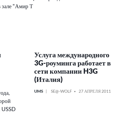
в зале "Амир Т
м
Услуга международного
3G-роуминга работает в
сети компании H3G
(Италия)
ОПУБЛИКОВАНО
СООБЩЕНИЕ
UMS
SE@-WOLF
27 АПРЕЛЯ 2011
ода,
В
ОТ
торой
м USSD