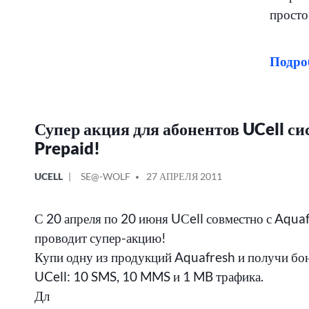
просто
Подро
Супер акция для абонентов UCell с
Prepaid!
ОПУБЛИКОВАНО
СООБЩЕНИЕ
UCELL
SE@-WOLF
27 АПРЕЛЯ 2011
В
ОТ
С 20 апреля по 20 июня UСell совместно с Aqua
проводит супер-акцию!
Купи одну из продукций Aquafresh и получи бо
UCell: 10 SMS, 10 MMS и 1 MB трафика.
Дл