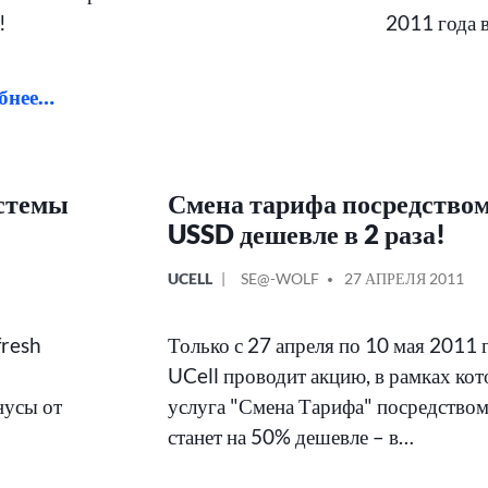
!
2011 года 
бнее…
истемы
Смена тарифа посредство
USSD дешевле в 2 раза!
ОПУБЛИКОВАНО
СООБЩЕНИЕ
UCELL
SE@-WOLF
27 АПРЕЛЯ 2011
В
ОТ
fresh
Только с 27 апреля по 10 мая 2011 г
UCell проводит акцию, в рамках ко
нусы от
услуга "Смена Тарифа" посредство
станет на 50% дешевле – в…