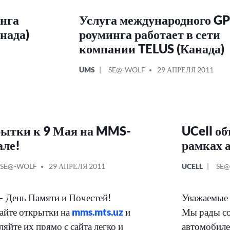
нга
Услуга международного G
нада)
роуминга работает в сети
компании TELUS (Канада)
ОПУБЛИКОВАНО
СООБЩЕНИЕ
UMS
SE@-WOLF
29 АПРЕЛЯ 2011
В
ОТ
ытки к 9 Мая на MMS-
UCell об
але!
рамках 
КОВАНО
СООБЩЕНИЕ
ОПУБЛИКОВ
СО
SE@-WOLF
29 АПРЕЛЯ 2011
UCELL
SE@
ОТ
В
ОТ
– День Памяти и Почестей!
Уважаемые 
йте открытки на
mms.mts.uz
и
Мы рады со
ляйте их прямо с сайта легко и
автомобиле