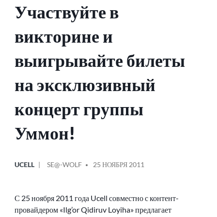
Участвуйте в
викторине и
выигрывайте билеты
на эксклюзивный
концерт группы
Уммон!
ОПУБЛИКОВАНО
СООБЩЕНИЕ
UCELL
SE@-WOLF
25 НОЯБРЯ 2011
В
ОТ
С 25 ноября 2011 года Ucell совместно с контент-
провайдером «Ilg’or Qidiruv Loyiha» предлагает