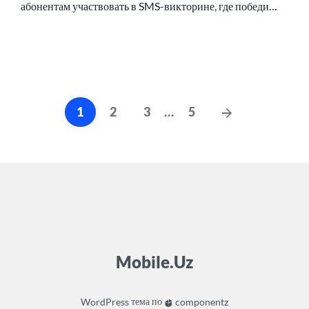
абонентам участвовать в SMS-викторине, где победи…
Навигация
Следующие
1
2
3
…
5
по
сообщения
записям
Mobile.Uz
WordPress
тема по
componentz