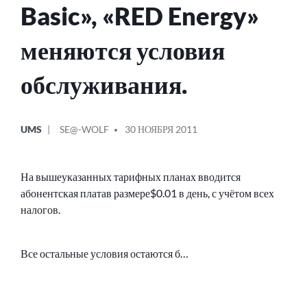
Basic», «RED Energy»
меняются условия
обслуживания.
ОПУБЛИКОВАНО
СООБЩЕНИЕ
UMS
SE@-WOLF
30 НОЯБРЯ 2011
В
ОТ
На вышеуказанных тарифных планах вводится
абонентская платав размере$0.01 в день, с учётом всех
налогов.
Все остальные условия остаются б…