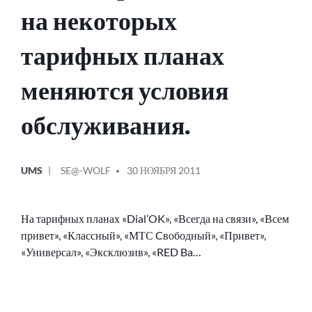
на некоторых
тарифных планах
меняются условия
обслуживания.
ОПУБЛИКОВАНО
СООБЩЕНИЕ
UMS
SE@-WOLF
30 НОЯБРЯ 2011
В
ОТ
На тарифных планах «Dial’OK», «Всегда на связи», «Всем
привет», «Классный», «МТС Cвободный», «Привет»,
«Универсал», «Эксклюзив», «RED Ba…