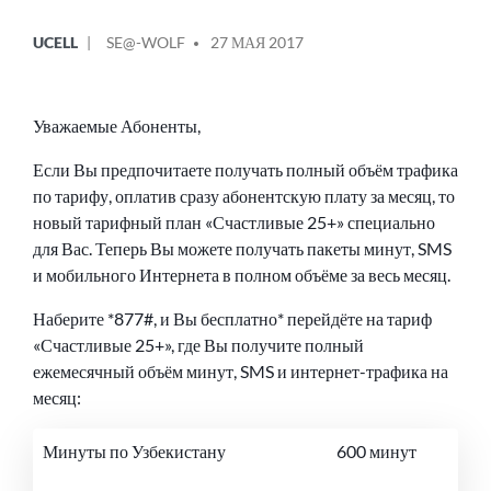
ОПУБЛИКОВАНО
СООБЩЕНИЕ
UCELL
SE@-WOLF
27 МАЯ 2017
В
ОТ
Уважаемые Абоненты,
Если Вы предпочитаете получать полный объём трафика
по тарифу, оплатив сразу абонентскую плату за месяц, то
новый тарифный план «Счастливые 25+» специально
для Вас. Теперь Вы можете получать пакеты минут, SMS
и мобильного Интернета в полном объёме за весь месяц.
Наберите *877#, и Вы бесплатно* перейдёте на тариф
«Счастливые 25+», где Вы получите полный
ежемесячный объём минут, SMS и интернет-трафика на
месяц:
Минуты по Узбекистану
600 минут