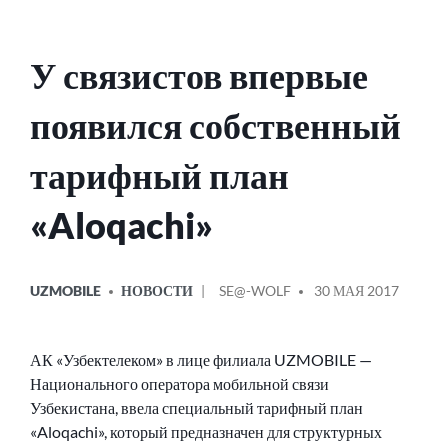
У связистов впервые
появился собственный
тарифный план
«Aloqachi»
ОПУБЛИКОВАНО
СООБЩЕНИЕ
UZMOBILE
НОВОСТИ
SE@-WOLF
30 МАЯ 2017
В
ОТ
АК «Узбектелеком» в лице филиала UZMOBILE —
Национального оператора мобильной связи
Узбекистана, ввела специальный тарифный план
«Aloqachi», который предназначен для структурных