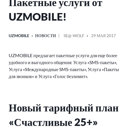
Пакетные услуги от
UZMOBILE!
ОПУБЛИКОВАНО
СООБЩЕНИЕ
UZMOBILE
НОВОСТИ
SE@-WOLF
29 МАЯ 2017
В
ОТ
UZMOBILE предлагает пакетные услуги для еще более
удобного и выгодного общения: Услуга «SMS-пакеты»,
Услуга «Международные SMS-пакеты», Услуга «Пакеты
для звонков» и Услуга «Голос безлимит».
Новый тарифный план
«Счастливые 25+»