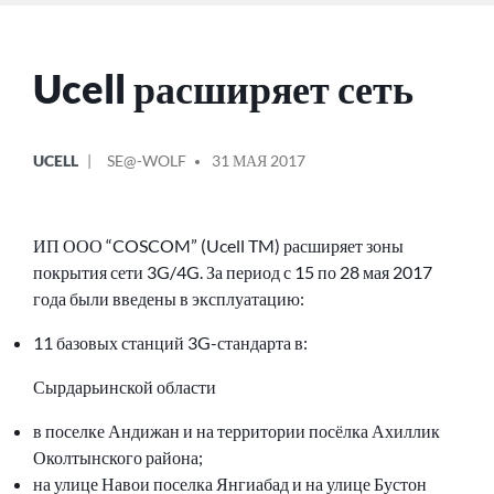
Ucell расширяет сеть
ОПУБЛИКОВАНО
СООБЩЕНИЕ
UCELL
SE@-WOLF
31 МАЯ 2017
В
ОТ
ИП ООО “COSCOM” (Ucell TM) расширяет зоны
покрытия сети 3G/4G. За период с 15 по 28 мая 2017
года были введены в эксплуатацию:
11 базовых станций 3G-стандарта в:
Сырдарьинской области
в поселке Андижан и на территории посёлка Ахиллик
Околтынского района;
на улице Навои поселка Янгиабад и на улице Бустон