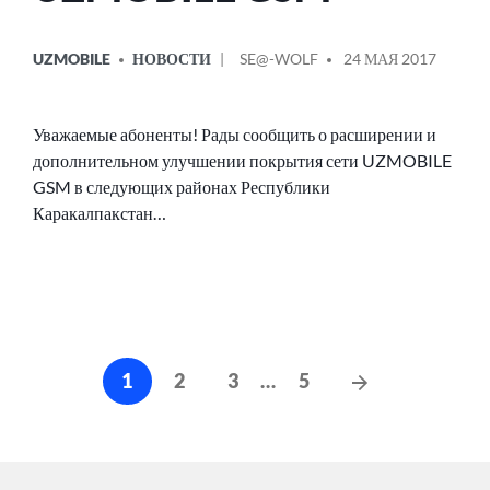
ОПУБЛИКОВАНО
СООБЩЕНИЕ
UZMOBILE
НОВОСТИ
SE@-WOLF
24 МАЯ 2017
В
ОТ
Уважаемые абоненты! Рады сообщить о расширении и
дополнительном улучшении покрытия сети UZMOBILE
GSM в следующих районах Республики
Каракалпакстан…
Навигация
Следующие
1
2
3
…
5
по
сообщения
записям