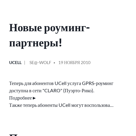
Новые роуминг-
партнеры!
ОПУБЛИКОВАНО
СООБЩЕНИЕ
UCELL
SE@-WOLF
19 НОЯБРЯ 2010
В
ОТ
Теперь для абонентов UCell услуга GPRS-роуминг
доступна в сети "CLARO" (Пуэрто-Рико).
Подробнее►
Также теперь абоненты UCell могут воспользова…