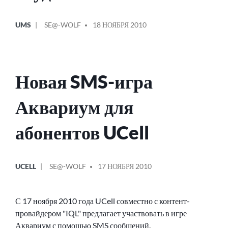
ОПУБЛИКОВАНО
СООБЩЕНИЕ
UMS
SE@-WOLF
18 НОЯБРЯ 2010
В
ОТ
Новая SMS-игра
Аквариум для
абонентов UCell
ОПУБЛИКОВАНО
СООБЩЕНИЕ
UCELL
SE@-WOLF
17 НОЯБРЯ 2010
В
ОТ
С 17 ноября 2010 года UCell совместно с контент-
провайдером "IQL" предлагает участвовать в игре
Аквариум с помощью SMS сообщений.