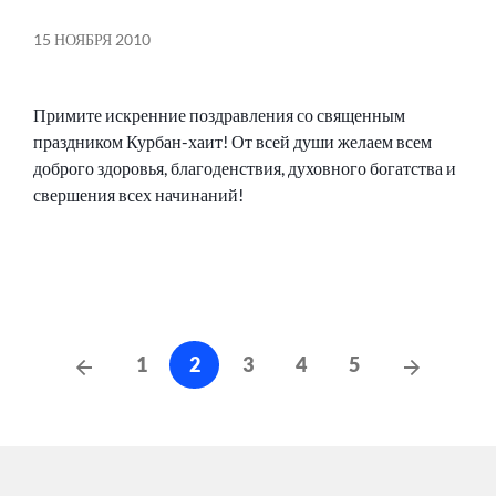
15 НОЯБРЯ 2010
Примите искренние поздравления со священным
праздником Курбан-хаит! От всей души желаем всем
доброго здоровья, благоденствия, духовного богатства и
свершения всех начинаний!
Навигация
Предыдущие
Следую
1
2
3
4
5
сообщения
по
сообщен
записям