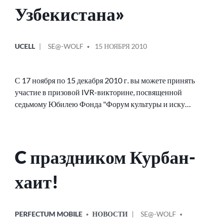
Узбекистана»
ОПУБЛИКОВАНО
СООБЩЕНИЕ
UCELL
SE@-WOLF
15 НОЯБРЯ 2010
В
ОТ
С 17 ноября по 15 декабря 2010 г. вы можете принять
участие в призовой IVR-викторине, посвященной
седьмому Юбилею Фонда "Форум культуры и иску…
C праздником Курбан-
хаит!
ОПУБЛИКОВАНО
СООБЩЕНИЕ
PERFECTUM MOBILE
НОВОСТИ
SE@-WOLF
В
ОТ