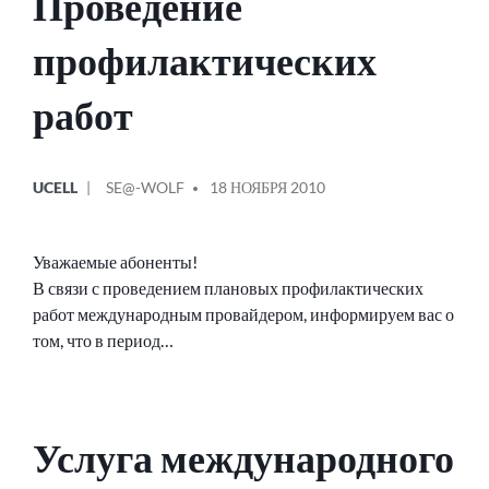
Проведение
профилактических
работ
ОПУБЛИКОВАНО
СООБЩЕНИЕ
UCELL
SE@-WOLF
18 НОЯБРЯ 2010
В
ОТ
Уважаемые абоненты!
В связи с проведением плановых профилактических
работ международным провайдером, информируем вас о
том, что в период…
Услуга международного