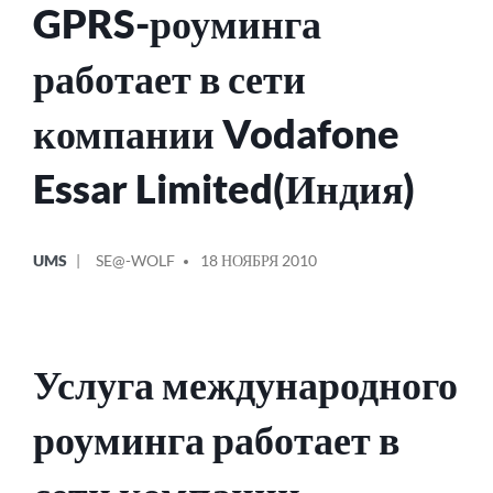
GPRS-роуминга
работает в сети
компании Vodafone
Essar Limited(Индия)
ОПУБЛИКОВАНО
СООБЩЕНИЕ
UMS
SE@-WOLF
18 НОЯБРЯ 2010
В
ОТ
Услуга международного
роуминга работает в