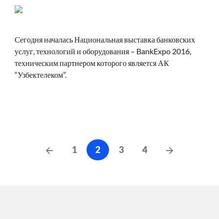
Сегодня началась Национальная выставка банковских
услуг, технологий и оборудования – BankExpo 2016,
техническим партнером которого является АК
“Узбектелеком”.
Навигация
Предыдущие
Следующи
1
2
3
4
сообщения
по
сообщения
записям