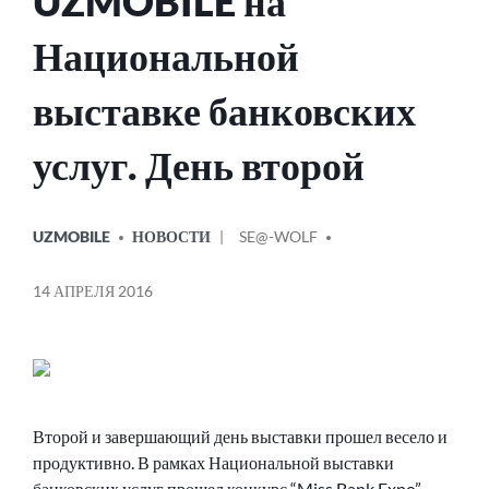
UZMOBILE на
Национальной
выставке банковских
услуг. День второй
ОПУБЛИКОВАНО
СООБЩЕНИЕ
UZMOBILE
НОВОСТИ
SE@-WOLF
В
ОТ
14 АПРЕЛЯ 2016
Второй и завершающий день выставки прошел весело и
продуктивно. В рамках Национальной выставки
банковских услуг прошел конкурс “Miss Bank Expo”,