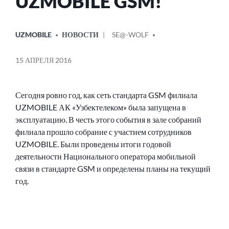
UZMOBILE GSM!
ОПУБЛИКОВАНО
СООБЩЕНИЕ
UZMOBILE
НОВОСТИ
SE@-WOLF
В
ОТ
15 АПРЕЛЯ 2016
Сегодня ровно год, как сеть стандарта GSM филиала
UZMOBILE АК «Узбектелеком» была запущена в
эксплуатацию. В честь этого события в зале собраний
филиала прошло собрание с участием сотрудников
UZMOBILE. Были проведены итоги годовой
деятельности Национального оператора мобильной
связи в стандарте GSM и определены планы на текущий
год.