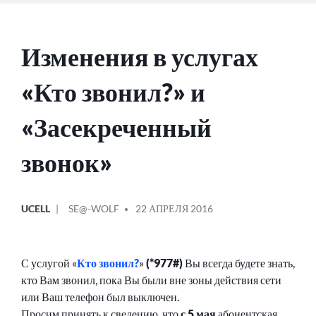
Изменения в услугах
«Кто звонил?» и
«Засекреченный
звонок»
ОПУБЛИКОВАНО
СООБЩЕНИЕ
UCELL
SE@-WOLF
22 АПРЕЛЯ 2016
В
ОТ
С услугой «
Кто звонил?
»
(*977#)
Вы всегда будете знать,
кто Вам звонил, пока Вы были вне зоны действия сети
или Ваш телефон был выключен.
Просим принять к сведению, что
с 5 мая
абонентская