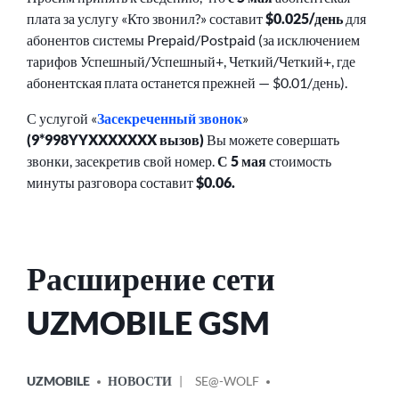
плата за услугу «Кто звонил?» составит
$0.025/день
для
абонентов системы Prepaid/Postpaid (за исключением
тарифов Успешный/Успешный+, Четкий/Четкий+, где
абонентская плата останется прежней — $0.01/день).
С услугой «
Засекреченный звонок
»
(9*998YYXXXXXXX вызов)
Вы можете совершать
звонки, засекретив свой номер.
С 5 мая
стоимость
минуты разговора составит
$0.06.
Расширение сети
UZMOBILE GSM
ОПУБЛИКОВАНО
СООБЩЕНИЕ
UZMOBILE
НОВОСТИ
SE@-WOLF
В
ОТ