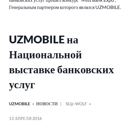
Генеральным партнером которого являлся UZMOBILE.
UZMOBILE на
Национальной
выставке банковских
услуг
ОПУБЛИКОВАНО
СООБЩЕНИЕ
UZMOBILE
НОВОСТИ
SE@-WOLF
В
ОТ
13 АПРЕЛЯ 2016