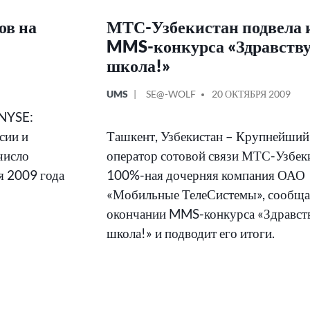
ов на
МТС-Узбекистан подвела 
MMS-конкурса «Здравству
школа!»
ОПУБЛИКОВАНО
СООБЩЕНИЕ
UMS
SE@-WOLF
20 ОКТЯБРЯ 2009
В
ОТ
(NYSE:
сии и
Ташкент, Узбекистан – Крупнейший
число
оператор сотовой связи МТС-Узбеки
я 2009 года
100%-ная дочерняя компания ОАО
«Мобильные ТелеСистемы», сообща
окончании MMS-конкурса «Здравст
школа!» и подводит его итоги.