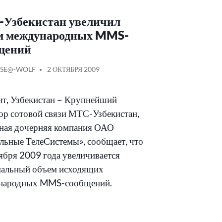
Узбекистан увеличил
м международных MMS-
щений
КОВАНО
СООБЩЕНИЕ
SE@-WOLF
2 ОКТЯБРЯ 2009
ОТ
т, Узбекистан – Крупнейший
ор сотовой связи МТС-Узбекистан,
ная дочерняя компания ОАО
ьные ТелеСистемы», сообщает, что
тября 2009 года увеличивается
альный объем исходящих
народных MMS-сообщений.