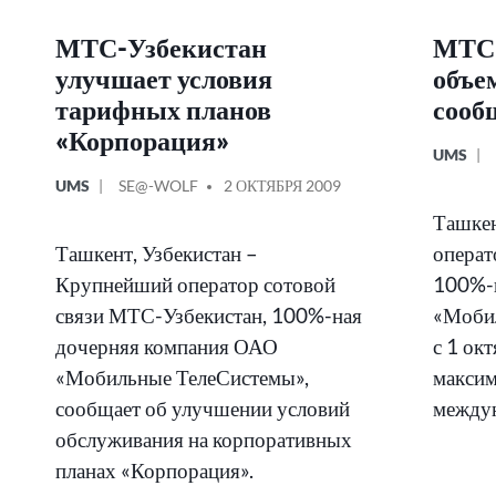
МТС-Узбекистан
МТС-
улучшает условия
объе
тарифных планов
сооб
«Корпорация»
ОПУБЛИ
UMS
В
ОПУБЛИКОВАНО
СООБЩЕНИЕ
UMS
SE@-WOLF
2 ОКТЯБРЯ 2009
В
ОТ
Ташкен
Ташкент, Узбекистан –
операт
Крупнейший оператор сотовой
100%-
связи МТС-Узбекистан, 100%-ная
«Мобил
дочерняя компания ОАО
с 1 ок
«Мобильные ТелеСистемы»,
максим
сообщает об улучшении условий
между
обслуживания на корпоративных
планах «Корпорация».