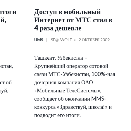
итоги
Доступ в мобильный
й,
Интернет от МТС стал в
4 раза дешевле
ОПУБЛИКОВАНО
СООБЩЕНИЕ
UMS
SE@-WOLF
2 ОКТЯБРЯ 2009
В
ОТ
Ташкент, Узбекистан –
стан,
Крупнейший оператор сотовой
связи МТС-Узбекистан, 100%-ная
ет об
дочерняя компания ОАО
вуй,
«Мобильные ТелеСистемы»,
сообщает об окончании MMS-
конкурса «Здравствуй, школа!» и
подводит его итоги.