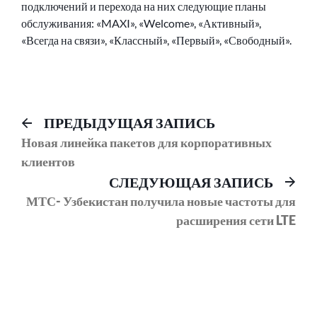
подключений и перехода на них следующие планы
обслуживания: «MAXI», «Welcome», «Активный»,
«Всегда на связи», «Классный», «Первый», «Свободный».
Навигация
Предыдущий
ПРЕДЫДУЩАЯ ЗАПИСЬ
пост:
Новая линейка пакетов для корпоративных
по
клиентов
записям
Сл
СЛЕДУЮЩАЯ ЗАПИСЬ
соо
МТС- Узбекистан получила новые частоты для
расширения сети LTE