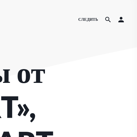
СЛЕДИТЬ
 от
T»,