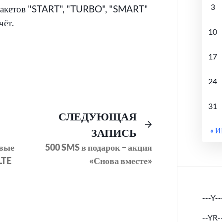
3
пакетов "START", "TURBO", "SMART"
чёт.
10
17
24
31
Предыдущий
Следующее
СЛЕДУЮЩАЯ
пост:
сообщение:
« 
ЗАПИСЬ
овые
500 SMS в подарок – акция
LTE
«Снова вместе»
---Y--
--YR-