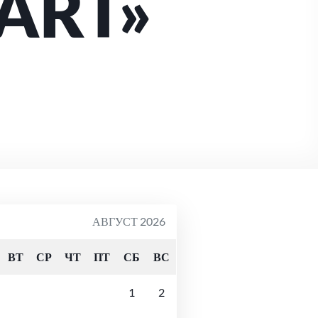
ART»
АВГУСТ 2026
ВТ
СР
ЧТ
ПТ
СБ
ВС
1
2