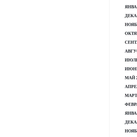
ЯНВА
ДЕКА
НОЯБ
ОКТЯ
СЕНТ
АВГУ
ИЮЛЬ
ИЮНЬ
МАЙ 
АПРЕ
МАРТ
ФЕВР
ЯНВА
ДЕКА
НОЯБ