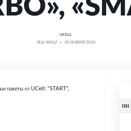
RBO», «SM
UCELL
СООБЩЕНИЕ
SE@-WOLF
30 НОЯБРЯ 2010
ОТ
ые пакеты от UCell: "START",
ПН