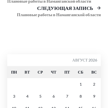
пост:
Плановые работы в Наманганской области
по
Сл
СЛЕДУЮЩАЯ ЗАПИСЬ
записям
соо
Плановые работы в Наманганской области
АВГУСТ 2026
ПН
ВТ
СР
ЧТ
ПТ
СБ
ВС
1
2
3
4
5
6
7
8
9