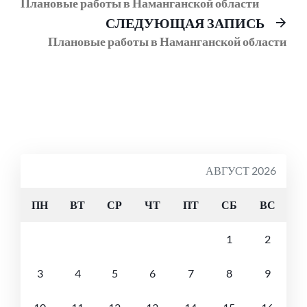
пост:
Плановые работы в Наманганской области
по
Сл
СЛЕДУЮЩАЯ ЗАПИСЬ
записям
соо
Плановые работы в Наманганской области
АВГУСТ 2026
ПН
ВТ
СР
ЧТ
ПТ
СБ
ВС
1
2
3
4
5
6
7
8
9