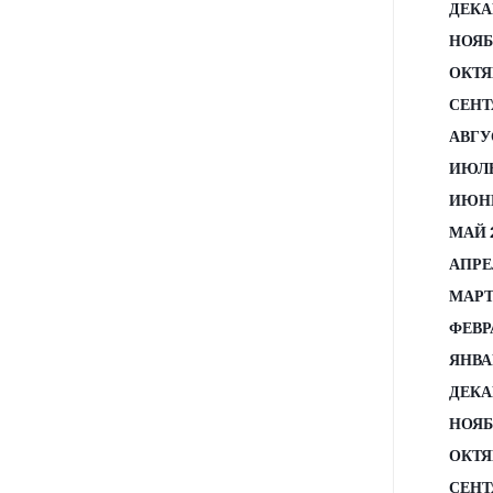
ДЕКА
НОЯБ
ОКТЯ
СЕНТ
АВГУ
ИЮЛЬ
ИЮНЬ
МАЙ 
АПРЕ
МАРТ
ФЕВР
ЯНВА
ДЕКА
НОЯБ
ОКТЯ
СЕНТ