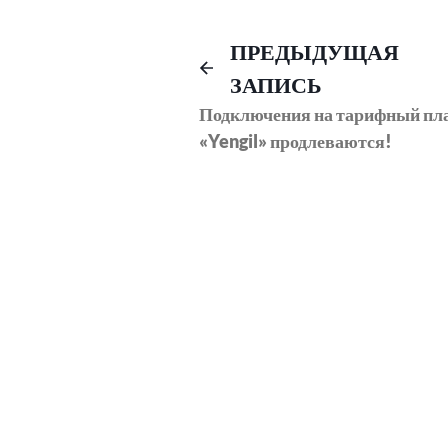
Навигация
ПРЕДЫДУЩАЯ
ЗАПИСЬ
по
Подключения на тарифный пл
«Yengil» продлеваются!
записям