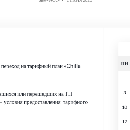
SE@-WOLF
1 ИЮЛЯ 2021
ОТ
ПН
 переход на тарифный план «Chilla
3
ившихся или перешедших на ТП
. – условия предоставления тарифного
10
17