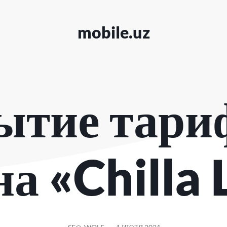
mobile.uz
ытие тари
а «Chilla 
СООБЩЕНИЕ