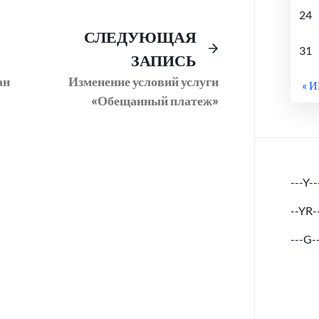
24
Предыдущий
Следующее
СЛЕДУЮЩАЯ
31
пост:
сообщение:
ЗАПИСЬ
ан
Изменение условий услуги
« 
«Обещанный платеж»
---Y--
--YR-
---G-