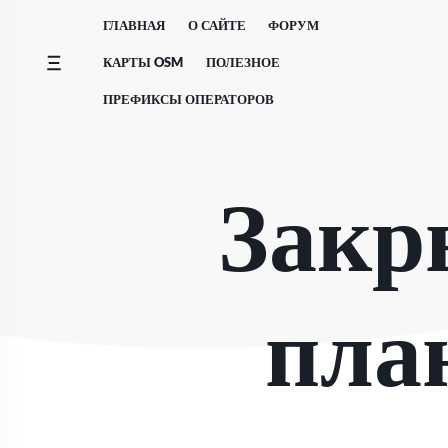
Перейти
ГЛАВНАЯ
О САЙТЕ
ФОРУМ
к
содержимому
КАРТЫ OSM
ПОЛЕЗНОЕ
ПРЕФИКСЫ ОПЕРАТОРОВ
Закр
план