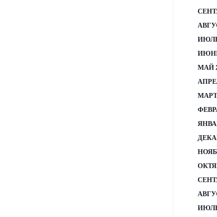
СЕНТ
АВГУ
ИЮЛЬ
ИЮНЬ
МАЙ 
АПРЕ
МАРТ
ФЕВР
ЯНВА
ДЕКА
НОЯБ
ОКТЯ
СЕНТ
АВГУ
ИЮЛЬ