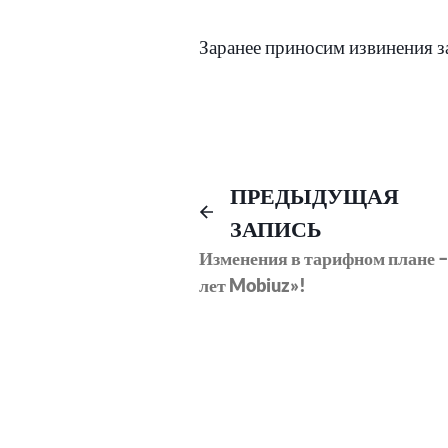
Заранее приносим извинения з
Навигация
ПРЕДЫДУЩАЯ
ЗАПИСЬ
по
Изменения в тарифном плане –
лет Mobiuz»!
записям