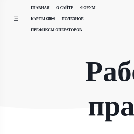
Перейти
ГЛАВНАЯ
О САЙТЕ
ФОРУМ
к
содержимому
КАРТЫ OSM
ПОЛЕЗНОЕ
ПРЕФИКСЫ ОПЕРАТОРОВ
Раб
пра