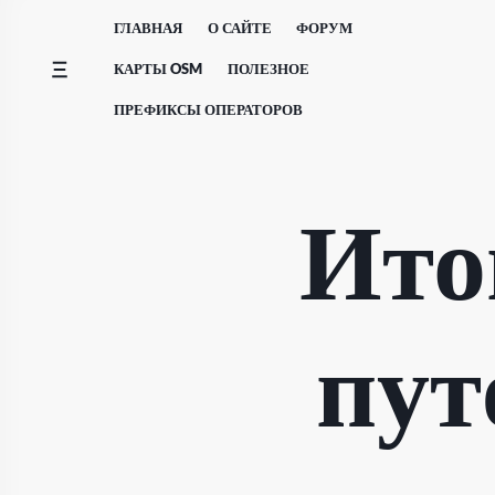
Перейти
ГЛАВНАЯ
О САЙТЕ
ФОРУМ
к
содержимому
КАРТЫ OSM
ПОЛЕЗНОЕ
ПРЕФИКСЫ ОПЕРАТОРОВ
Ито
пут