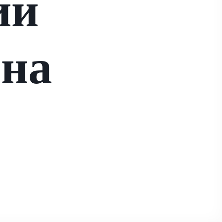
ии
на