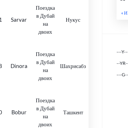
Поездка
« 
в Дубай
1
Sarvar
Нукус
на
двоих
---Y--
Поездка
в Дубай
--YR-
8
Dinora
Шахрисабз
на
---G-
двоих
Поездка
в Дубай
0
Bobur
Ташкент
на
двоих