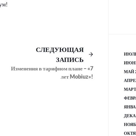
ум!
Предыдущий
Следующее
СЛЕДУЮЩАЯ
ИЮЛЬ
пост:
сообщение:
ЗАПИСЬ
ИЮНЬ
Изменения в тарифном плане – «7
МАЙ 
лет Mobiuz»!
АПРЕ
МАРТ
ФЕВР
ЯНВА
ДЕКА
НОЯБ
ОКТЯ