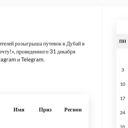
ПН
ителей розыгрыша путевок в Дубай в
чту!», проведенного 31 декабря
tagram и Telegram.
3
10
17
Имя
Приз
Регион
24
31