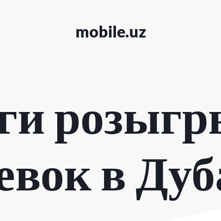
mobile.uz
ги розыг
евок в Дуб