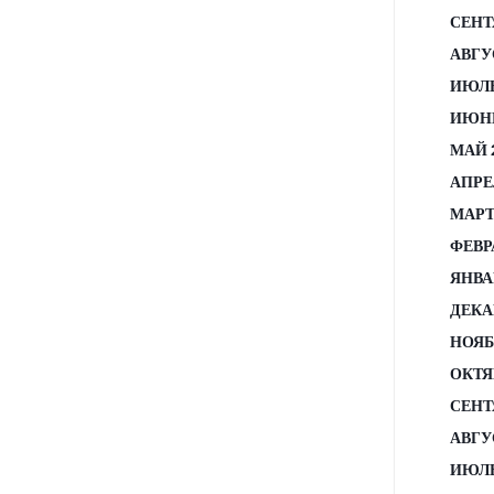
СЕНТ
АВГУ
ИЮЛЬ
ИЮНЬ
МАЙ 
АПРЕ
МАРТ
ФЕВР
ЯНВА
ДЕКА
НОЯБ
ОКТЯ
СЕНТ
АВГУ
ИЮЛЬ