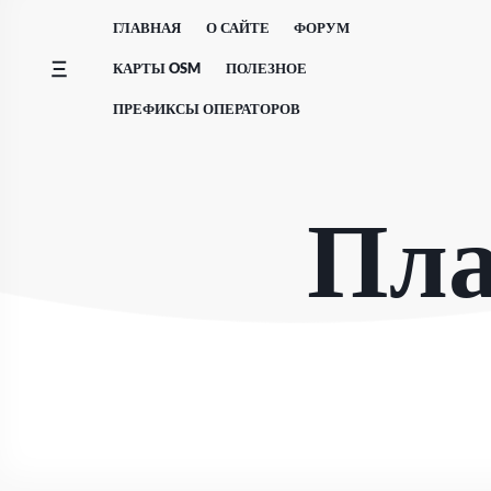
Перейти
ГЛАВНАЯ
О САЙТЕ
ФОРУМ
к
содержимому
КАРТЫ OSM
ПОЛЕЗНОЕ
ПРЕФИКСЫ ОПЕРАТОРОВ
Пла