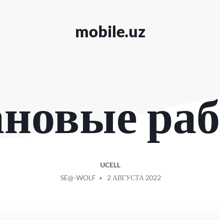
mobile.uz
новые ра
UCELL
СООБЩЕНИЕ
SE@-WOLF
2 АВГУСТА 2022
ОТ