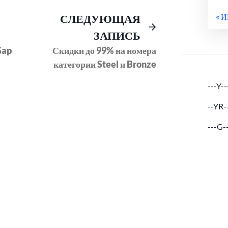
Предыдущий
Следующее
СЛЕДУЮЩАЯ
« 
пост:
сообщение:
ЗАПИСЬ
Gap
Скидки до 99% на номера
категории Steel и Bronze
---Y--
--YR-
---G-