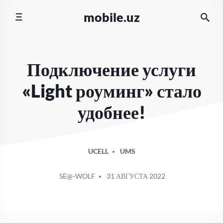
Перейти
mobile.uz
к
содержимому
Подключение услуги
«Light роуминг» стало
удобнее!
UCELL
UMS
СООБЩЕНИЕ
SE@-WOLF
31 АВГУСТА 2022
ОТ