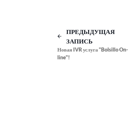
Навигация
ПРЕДЫДУЩАЯ
ЗАПИСЬ
по
Новая IVR услуга "Bolsillo On-
line"!
записям