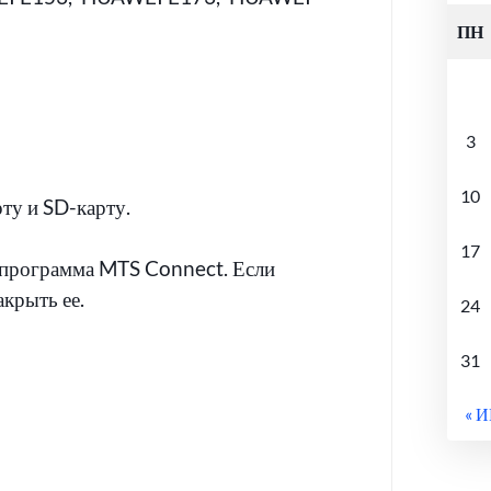
ПН
3
10
ту и SD-карту.
17
 программа MTS Connect. Если
акрыть ее.
24
31
« 