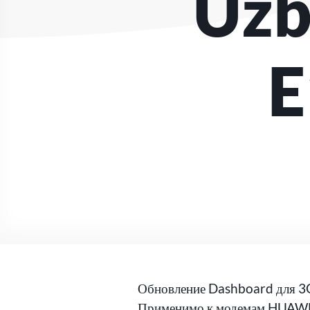
Uzb
E
Обновление Dashboard для 3
Применимо к модемам HUAW