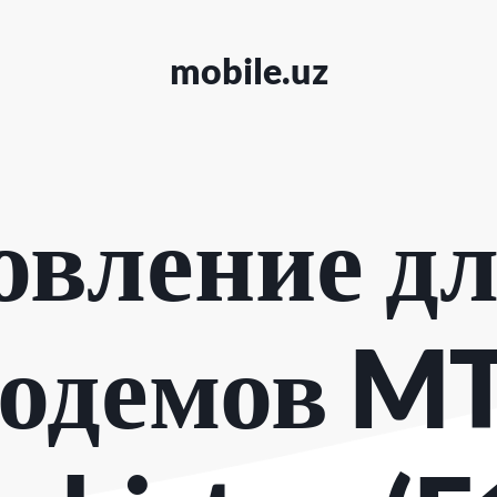
mobile.uz
овление дл
одемов M