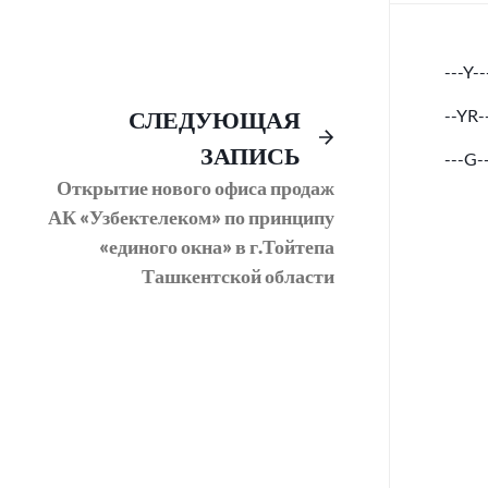
---Y--
Предыдущий
Следующее
СЛЕДУЮЩАЯ
--YR-
пост:
сообщение:
ЗАПИСЬ
---G-
Открытие нового офиса продаж
АК «Узбектелеком» по принципу
«единого окна» в г.Тойтепа
Ташкентской области