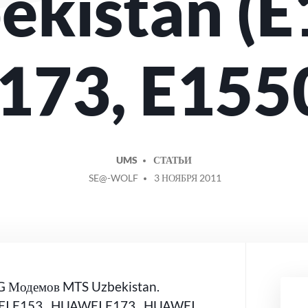
ekistan (E
173, E155
UMS
СТАТЬИ
СООБЩЕНИЕ
SE@-WOLF
3 НОЯБРЯ 2011
ОТ
G Модемов MTS Uzbekistan.
EI E153, HUAWEI E173, HUAWEI