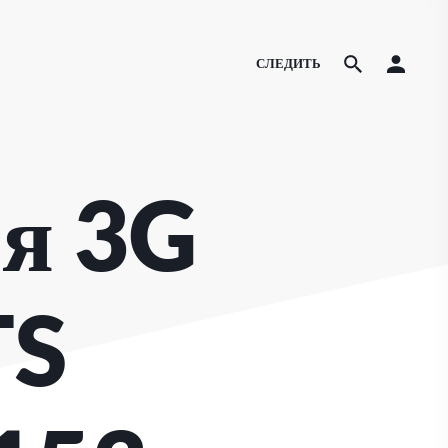
СЛЕДИТЬ
я 3G
TS