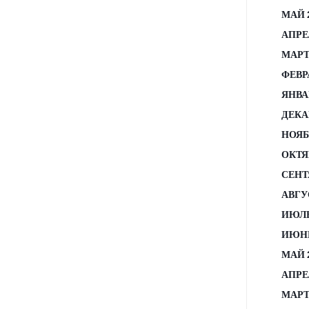
МАЙ 
АПРЕ
МАРТ
ФЕВР
ЯНВА
ДЕКА
НОЯБ
ОКТЯ
СЕНТ
АВГУ
ИЮЛЬ
ИЮНЬ
МАЙ 
АПРЕ
МАРТ