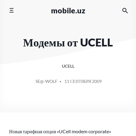
Перейти
mobile.uz
к
содержимому
Модемы от UCELL
UCELL
СООБЩЕНИЕ
SE@-WOLF
11 СЕНТЯБРЯ 2009
ОТ
Новая тарифная опция «UCell modem corporate»