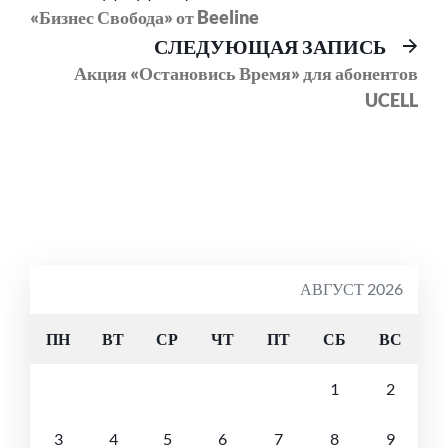
пост:
«Бизнес Свобода» от Beeline
по
Сл
СЛЕДУЮЩАЯ ЗАПИСЬ
записям
соо
Акция «Остановись Время» для абонентов
UCELL
АВГУСТ 2026
ПН
ВТ
СР
ЧТ
ПТ
СБ
ВС
1
2
3
4
5
6
7
8
9