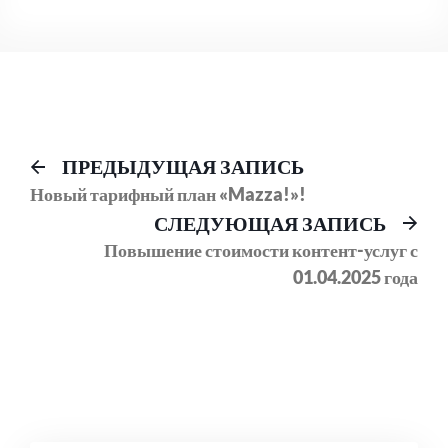
Навигация
Предыдущий
ПРЕДЫДУЩАЯ ЗАПИСЬ
пост:
Новый тарифный план «Mazza!»!
по
Сл
СЛЕДУЮЩАЯ ЗАПИСЬ
записям
соо
Повышение стоимости контент-услуг с
01.04.2025 года