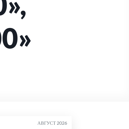
0»,
00»
АВГУСТ 2026