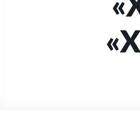
«X
«X