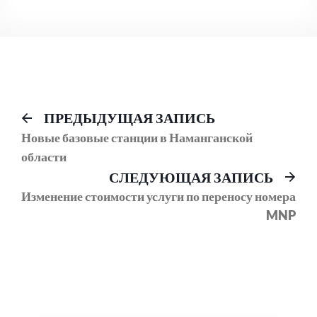
Навигация
Предыдущий
ПРЕДЫДУЩАЯ ЗАПИСЬ
пост:
Новые базовые станции в Наманганской
по
области
записям
Сл
СЛЕДУЮЩАЯ ЗАПИСЬ
соо
Изменение стоимости услуги по переносу номера
MNP