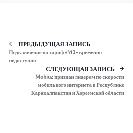
Навигация
Предыдущий
ПРЕДЫДУЩАЯ ЗАПИСЬ
пост:
Подключение на тариф «М1» временно
по
недоступно
записям
Сл
СЛЕДУЮЩАЯ ЗАПИСЬ
соо
Mobiuz признан лидером по скорости
мобильного интернета в Республике
Каракалпакстан и Хорезмской области