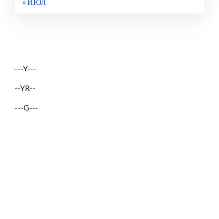
« ИЮЛ
---Y---
--YR--
---G---