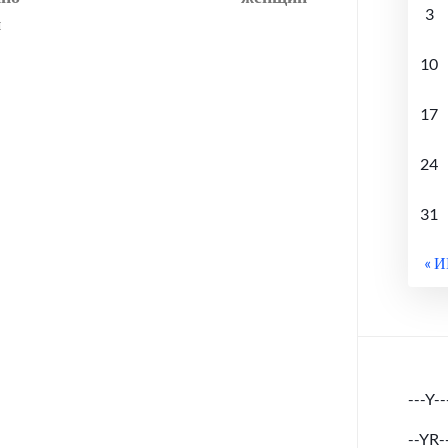
3
й
10
17
24
31
« 
---Y--
--YR-