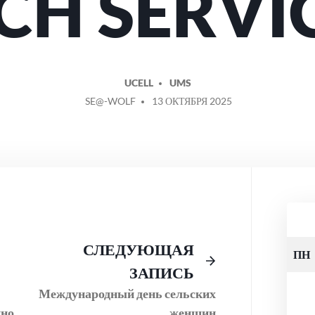
CH SERVI
UCELL
UMS
СООБЩЕНИЕ
SE@-WOLF
13 ОКТЯБРЯ 2025
ОТ
Предыдущий
Следующее
СЛЕДУЮЩАЯ
ПН
пост:
сообщение:
ЗАПИСЬ
Международный день сельских
пно
женщин