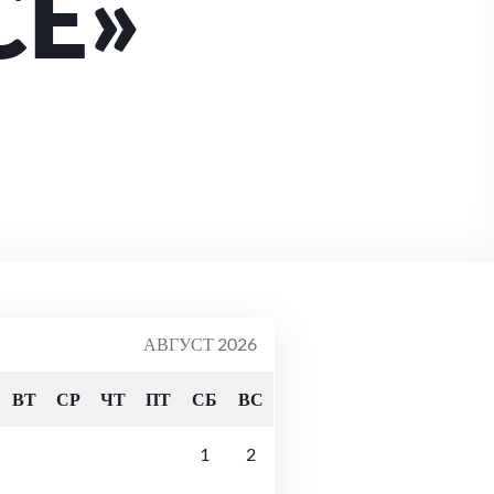
CE»
АВГУСТ 2026
ВТ
СР
ЧТ
ПТ
СБ
ВС
1
2