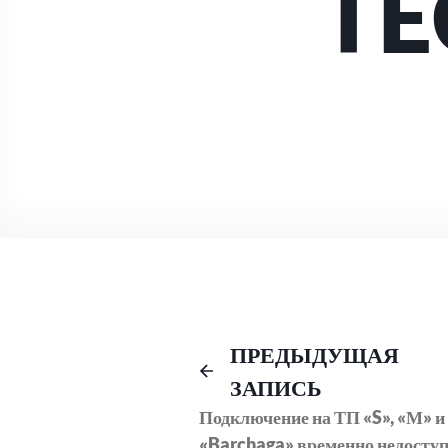
TE
Навигация
ПРЕДЫДУЩАЯ
ЗАПИСЬ
по
Подключение на ТП «S», «М» и
«Barchaga» временно недосту