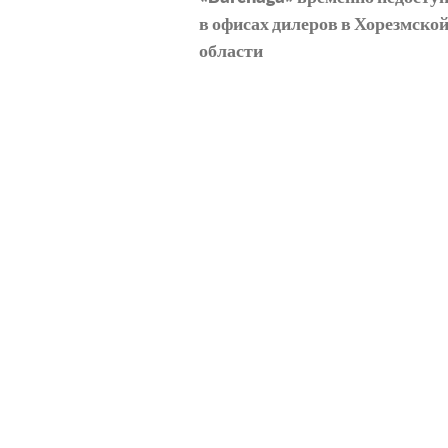
записям
в офисах дилеров в Хорезмско
области