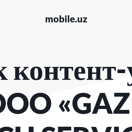
mobile.uz
к контент-
OOO «GA