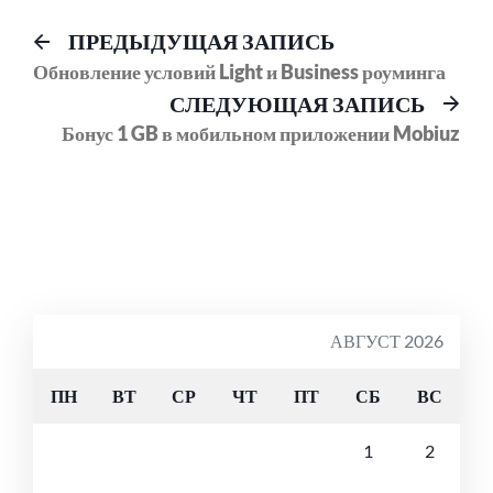
Навигация
Предыдущий
ПРЕДЫДУЩАЯ ЗАПИСЬ
пост:
Обновление условий Light и Business роуминга
по
Сл
СЛЕДУЮЩАЯ ЗАПИСЬ
записям
соо
Бонус 1 GB в мобильном приложении Mobiuz
АВГУСТ 2026
ПН
ВТ
СР
ЧТ
ПТ
СБ
ВС
1
2