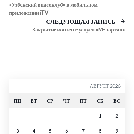
записям
«Узбекский видеоклуб» в мобильном
приложении iTV
Сл
СЛЕДУЮЩАЯ ЗАПИСЬ
соо
Закрытие контент-услуги «М-портал»
АВГУСТ 2026
ПН
ВТ
СР
ЧТ
ПТ
СБ
ВС
1
2
3
4
5
6
7
8
9