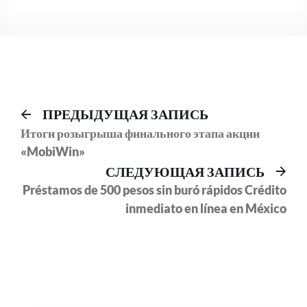
Навигация
Предыдущий
ПРЕДЫДУЩАЯ ЗАПИСЬ
пост:
Итоги розыгрыша финального этапа акции
по
«MobiWin»
записям
Сл
СЛЕДУЮЩАЯ ЗАПИСЬ
соо
Préstamos de 500 pesos sin buró rápidos Crédito
inmediato en línea en México