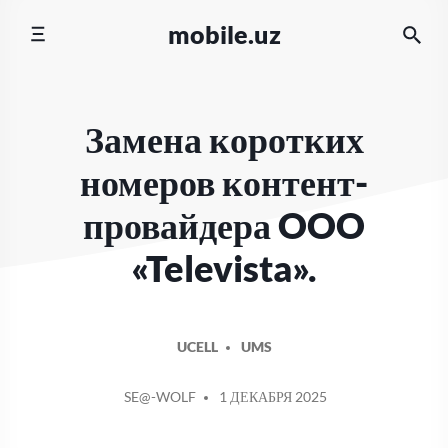
Перейти
mobile.uz
к
содержимому
Замена коротких
номеров контент-
провайдера OOO
«Televista».
UCELL
UMS
СООБЩЕНИЕ
SE@-WOLF
1 ДЕКАБРЯ 2025
ОТ