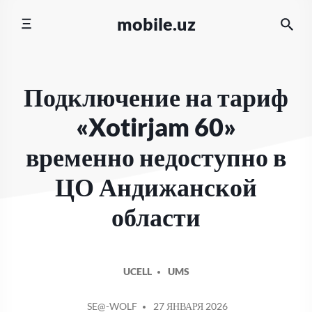
Перейти
mobile.uz
к
содержимому
Подключение на тариф
«Xotirjam 60»
временно недоступно в
ЦО Андижанской
области
UCELL
UMS
СООБЩЕНИЕ
SE@-WOLF
27 ЯНВАРЯ 2026
ОТ