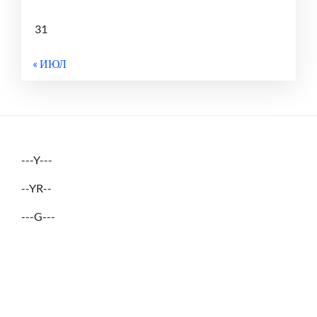
31
« ИЮЛ
---Y---
--YR--
---G---