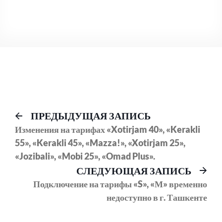
Навигация
Предыдущий
ПРЕДЫДУЩАЯ ЗАПИСЬ
пост:
Изменения на тарифах «Xotirjam 40», «Kerakli
по
55», «Kerakli 45», «Mazza!», «Xotirjam 25»,
записям
«Jozibali», «Mobi 25», «Omad Plus».
Сл
СЛЕДУЮЩАЯ ЗАПИСЬ
соо
Подключение на тарифы «S», «М» временно
недоступно в г. Ташкенте